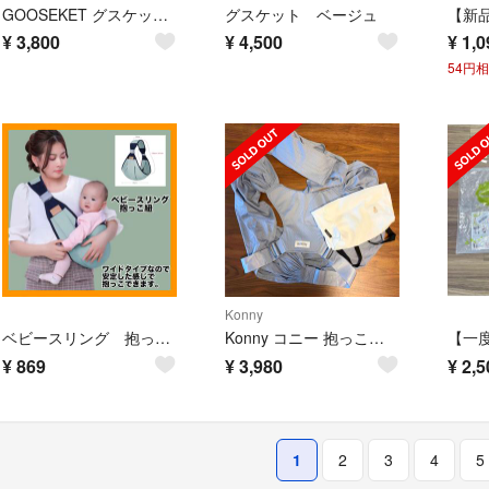
GOOSEKET グスケット 抱っこ紐 セカンド抱っこ紐
グスケット ベージュ
¥
3,800
¥
4,500
¥
1,0
54円
Konny
ベビースリング 抱っこひも 抱っこ紐 グリーン 斜め掛け ヒップシート ワイド
Konny コニー 抱っこ紐 FLEX AIR MESH メッシュ ペールブルー
¥
869
¥
3,980
¥
2,5
1
2
3
4
5