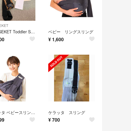
EKET
GOOSEKET Toddler Slingレオパードグスケット抱っこ紐スリング
ベビー リングスリング
00
¥
1,600
ケラッタ ベビースリング 抱っこ紐 新生児 横抱き モダングレー(1個)
ケラッタ スリング
99
¥
700