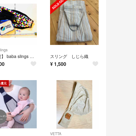
lings
【雑貨】 baba slings ババスリング レインボーブラック
スリング しじら織
00
¥
1,500
%還元
VETTA