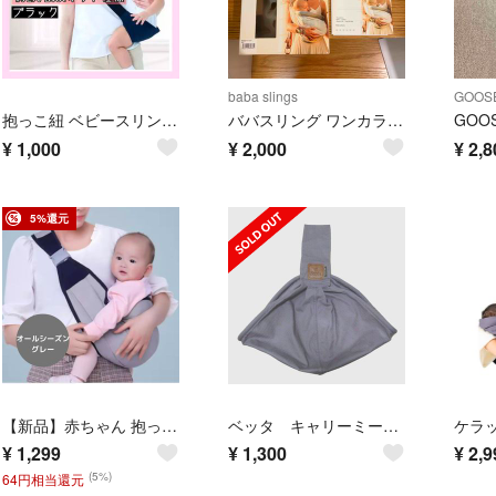
baba slings
GOOS
抱っこ紐 ベビースリング お出かけ 抱っこバンド ブラック
ババスリング ワンカラー ネイビー(1個)
¥
1,000
¥
2,000
¥
2,8
5%還元
【新品】赤ちゃん 抱っこ紐 ベビースリング＜オールシーズン＞ヒップシート 簡単
ベッタ キャリーミー ヘリンボーンパープル スリング
¥
1,299
¥
1,300
¥
2,9
(5%)
64円相当還元