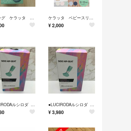
スリング ケラッタ 新生児 抱っこ紐 メッシュ
ケラッタ ベビースリング 抱っこ紐 新生児 スリング 横抱き 首すわり前 成長に合わせて使える6WAY 抱っこひも u-sling
00
¥
2,000
●LUCIRODAルシロダ サイドヒップシート ピンク
●LUCIRODAルシロダ サイドヒップシート アイボリー
80
¥
3,980