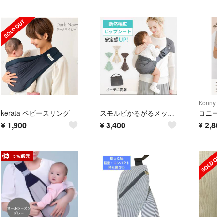
Konny
kerata ベビースリング
スモルビかるがるメッシュスリング抱っこ紐 メッシュ 通気性抜群
コニ
¥
1,900
¥
3,400
¥
2,8
5%還元