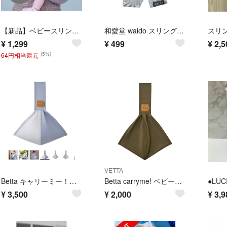
【新品】ベビースリング 抱っこ紐 赤ちゃん移動＜オールシーズン＞ヒップシート
和愛堂 waido スリング セカンド抱っこ紐 軽量 コンパクト 持ち運び便利
¥
1,299
¥
499
¥
2,5
(5%)
64円相当還元
VETTA
Betta キャリーミー！ ベビースリング メッシュ
Betta carryme! ベビースリング カーキ
¥
3,500
¥
2,000
¥
3,9