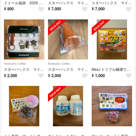
ドトール福袋 2026 ポチャッコ
スターバックス マイカスタマーズジャーニーセット カップシェイプカフェバック
スターバックス マイカスタマーズジャーニーセット バック
¥
800
¥
7,000
¥
7,000
Starbucks Coffee
Starbucks Coffee
スターバックス マイカスタマーズジャーニーセット マルチチャーム
スターバックス マイカスタマーズジャーニーセット レザーペンケース
MssJ トリプル極濃ウコン 2箱セット
¥
2,500
¥
2,000
¥
1,000
くら寿司 びっくらポン
キシリトールガム クリアミント ボトル 歯科専用
ワンピース くら寿司オリジナルマグネット