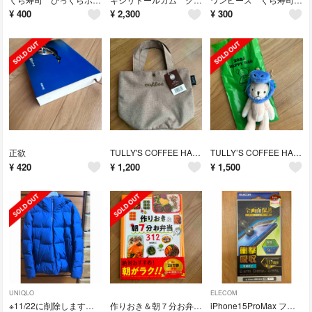
¥
400
¥
2,300
¥
300
正欲
TULLY'S COFFEE HAPPY BAG
TULLY’S COFFEE HAPPYBAG テディ 2024
¥
420
¥
1,200
¥
1,500
UNIQLO
ELECOM
※11/22に削除します UNIQLO メンズ ダウンジャケット M
作りおき＆朝７分お弁当３１２
iPhone15ProMax フィルム ブルーライトカット 反射防止