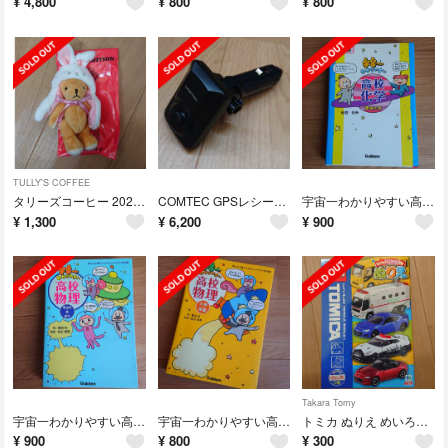
¥
4,800
¥
800
¥
800
TULLY'S COFFEE
タリーズコーヒー 2023福袋 タリーズベアー
COMTEC GPSレシーバー ZERO108C
宇宙一わかりやすい高校化学 理論化学 改訂版
¥
1,300
¥
6,200
¥
900
Takara Tomy
宇宙一わかりやすい高校物理 電磁気・熱・原子
宇宙一わかりやすい高校物理（力学・波動）
トミカ ぬりえ めいろつき
¥
900
¥
800
¥
300