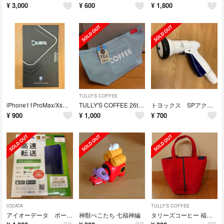
¥
3,000
¥
600
¥
1,800
TULLY'S COFFEE
iPhone11ProMax/XsMax フィルム ブルーライトカット マット
TULLY'S COFFEE 26thAnniversary HappyBag
トヨックス SPアクアネットノズルSE SP-10E
¥
900
¥
1,000
¥
700
IODATA
TULLY'S COFFEE
アイオーデータ ポータブルハードディスク HDPH-UT1NVR
神獣べこたち 七福神編
タリーズコーヒー 福袋 バック