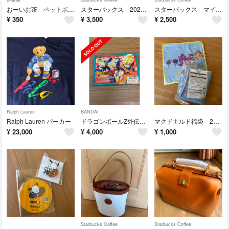
おーいお茶 ペットボトルホルダー 大谷翔平
スターバックス 2026マイカスタマイズジャーニーセット 晴雨兼用アンブレラ
スターバックス マイカスタマイズジャーニーセット レザーパスケース
¥
350
¥
3,500
¥
2,500
Ralph Lauren
BANDAI
Ralph Lauren パーカー
ドラゴンボールZ外伝 サイヤ人絶滅計画 ファミコン
マクドナルド福袋 2026
¥
23,000
¥
4,000
¥
1,000
Starbucks Coffee
Starbucks Coffee