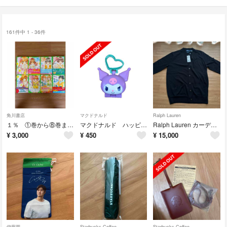
161件中 1 - 36件
角川書店
マクドナルド
Ralph Lauren
１％ ①巻から⑧巻まで 角川つばさ文庫
マクドナルド ハッピーセット クロミ ケータイ型キーリング
Ralph Lauren カーディガン ブラック
¥
3,000
¥
450
¥
15,000
伊藤園
Starbucks Coffee
Starbucks Coffee