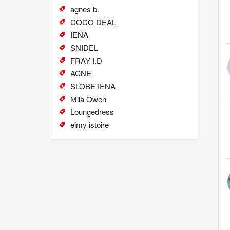
agnes b.
COCO DEAL
IENA
SNIDEL
FRAY I.D
ACNE
SLOBE IENA
Mila Owen
Loungedress
eimy istoire