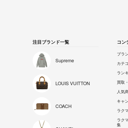
注目ブランド一覧
コン
ブラ
Supreme
カテ
ラン
買取
LOUIS
VUITTON
人気
キャ
COACH
ラクマp
ラク
集