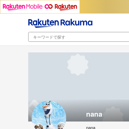
nana
nana