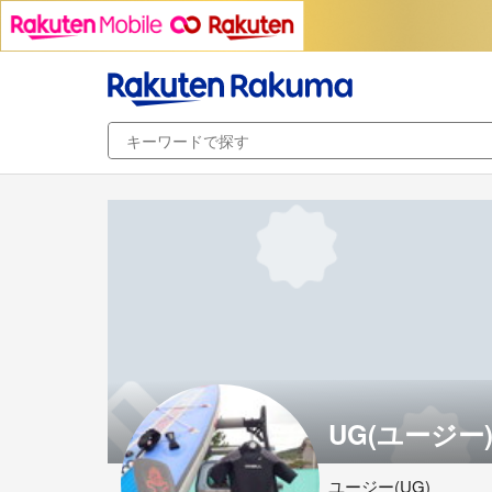
UG(ユージー)'
ユージー(UG)