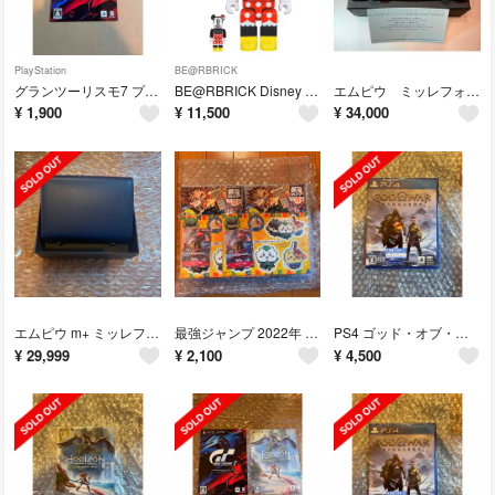
PlayStation
BE@RBRICK
グランツーリスモ7 プロダクトコード
BE@RBRICK Disney Minnie mouse 100% &400%
エムピウ ミッレフォッリエ 2 タバコベージュ
¥
1,900
¥
11,500
¥
34,000
エムピウ m+ ミッレフォッリエ2P25 ブルーチョコ
最強ジャンプ 2022年 12月号 付録付き 2冊セット
PS4 ゴッド・オブ・ウォー ラグナロク
¥
29,999
¥
2,100
¥
4,500