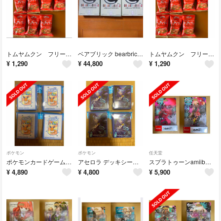
トムヤムクン フリーズドライ コスモス食品
ベアブリック bearbrick シリーズ44 series44 5ボックス
トムヤムクン フリーズドライ コスモス食品
¥
1,290
¥
44,800
¥
1,290
ポケモン
ポケモン
任天堂
ポケモンカードゲーム デッキシールド ミックスオレ 4セット
アセロラ デッキシールド スリーブ 4セット
スプラトゥーンamiibo タコ タコガール
¥
4,890
¥
4,800
¥
5,900