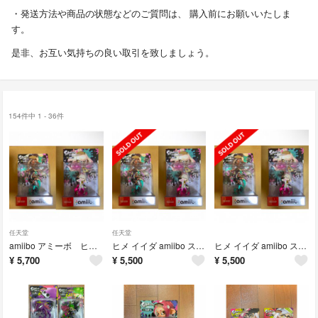
・発送方法や商品の状態などのご質問は、 購入前にお願いいたしま
す。
是非、お互い気持ちの良い取引を致しましょう。
154件中 1 - 36件
任天堂
任天堂
amiibo アミーボ ヒメ イイダ
ヒメ イイダ amiibo スプラトゥーン
ヒメ イイダ amiibo スプラトゥーン
¥
5,700
¥
5,500
¥
5,500