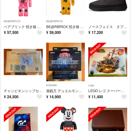
BE@RBRICK
BE@RBRICK
ベアブリック 招き猫 桃色透明メッキ 1000％
BE@RBRICK 招き猫 金 着ぐるみ版 1000％
ノースフェイス ヌプシブーティー NF52280 26cm
¥
57,500
¥
59,000
¥
17,200
KONAMI
Lego
チャンピオンシップセット2022 トラファルガー・ロー シャンクス 2種セット
遊戯王 デュエルモンスターズ SECRET UTILITY BOX 3箱
LEGO レゴ スーパーマリオ 71391
¥
24,500
¥
14,900
¥
11,400