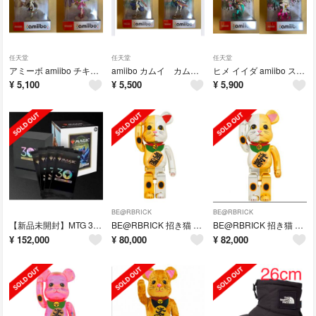
任天堂
任天堂
任天堂
アミーボ amiibo チキ セリカ ファイヤーエンブレム
amiibo カムイ カムイ2Pセット
ヒメ イイダ amiibo スプラトゥーン
¥
5,100
¥
5,500
¥
5,900
BE@RBRICK
BE@RBRICK
【新品未開封】MTG 30th anniversary edition 即日発送
BE@RBRICK 招き猫 千万両金×開運銀 1000%
BE@RBRICK 招き猫 開運 銀×千万両 金 1000％
¥
152,000
¥
80,000
¥
82,000