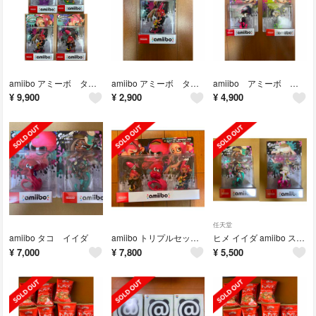
amiibo アミーボ タコガール タコボーイ ボーイ
amiibo アミーボ タコガール 新品
amiibo アミーボ ホタル アオリ 新品
¥
9,900
¥
2,900
¥
4,900
任天堂
amiibo タコ イイダ
amiibo トリプルセット（スプラトゥーンシリーズ）
ヒメ イイダ amiibo スプラトゥーン
¥
7,000
¥
7,800
¥
5,500