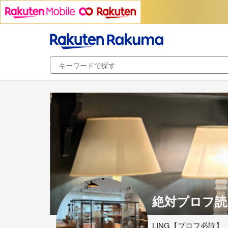
絶対プロフ読
LING【プロフ必読】