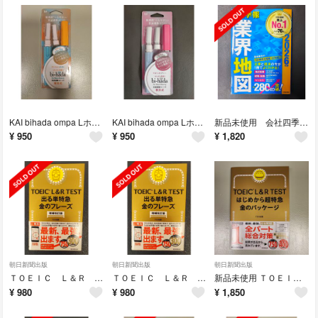
KAI bihada ompa Lホルダー 替刃2個付 サンセット/スカイ
KAI bihada ompa Lホルダー 替刃2個付 マゼンタ/グレー
新品未使用 会社四季報 業界地図 2026年版 東洋経済新報社
¥
950
¥
950
¥
1,820
朝日新聞出版
朝日新聞出版
朝日新聞出版
ＴＯＥＩＣ Ｌ＆Ｒ ＴＥＳＴ出る単特急金のフレーズ 増補改訂版 2026年1月
ＴＯＥＩＣ Ｌ＆Ｒ ＴＥＳＴ出る単特急金のフレーズ 増補改訂版 2026年1月
新品未使用 ＴＯＥＩＣ Ｌ＆Ｒ ＴＥＳＴはじめから超特急 金のパッケージ
¥
980
¥
980
¥
1,850