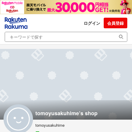
ログイン
会員登録
tomoyusakuhime’s shop
tomoyusakuhime