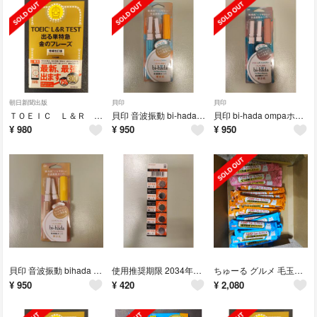
朝日新聞出版
貝印
貝印
ＴＯＥＩＣ Ｌ＆Ｒ ＴＥＳＴ出る単特急金のフレーズ 増補改訂版 2026年1月
貝印 音波振動 bi-hada ompaホルダー替刃式 サンセット/スカイ
貝印 bi-hada ompaホルダー替刃 ブラウン/ターコイズブルー
¥
980
¥
950
¥
950
貝印 音波振動 bihada ompa Lホルダー 替刃2個付 ミモザ/ベージュ
使用推奨期限 2034年12月 リチウムボタン電池 CR1632 5個セット
ちゅーる グルメ 毛玉配慮 まぐろ海鮮ミックス 14g 各種 20本 合計60本
¥
950
¥
420
¥
2,080