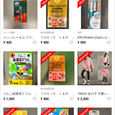
ロート製薬
朝日新聞出版
貝印
メンソレータム フラッシュティントリップ オレンジ 2g ロート製薬
ＴＯＥＩＣ Ｌ＆Ｒ ＴＥＳＴ出る単特急金のフレーズ 増補改訂版 2026年1月
KAI bihada ompa Lホルダー 替刃2個付 ブラウン/ターコイズ
¥
400
¥
980
¥
950
朝日新聞出版
うんこ総復習ドリル 小学６年生算数・国語・理科・社会
ＴＯＥＩＣ Ｌ＆Ｒ ＴＥＳＴ出る単特急金のフレーズ 増補改訂版 2026年1月
160cm 女の子 可愛いコート 春秋用 ウインドブレーカー ピンク
¥
1,000
¥
980
¥
2,800