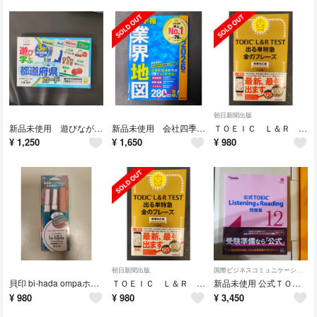
朝日新聞出版
新品未使用 遊びながら学ぶ都道府県カード
新品未使用 会社四季報 業界地図 2026年版 東洋経済新報社
ＴＯＥＩＣ Ｌ＆Ｒ ＴＥＳＴ出る単特急金のフレーズ 増補改訂版 2026年1月
¥
1,250
¥
1,650
¥
980
朝日新聞出版
国際ビジネスコミュニケーション協会
貝印 bi-hada ompaホルダー替刃 ブラウン/ターコイズブルー
ＴＯＥＩＣ Ｌ＆Ｒ ＴＥＳＴ出る単特急金のフレーズ 増補改訂版 2026年1月
新品未使用 公式ＴＯＥＩＣ Ｌｉｓｔｅｎｉｎｇ ＆ Ｒｅａｄｉｎｇ問題集12
¥
980
¥
980
¥
3,450