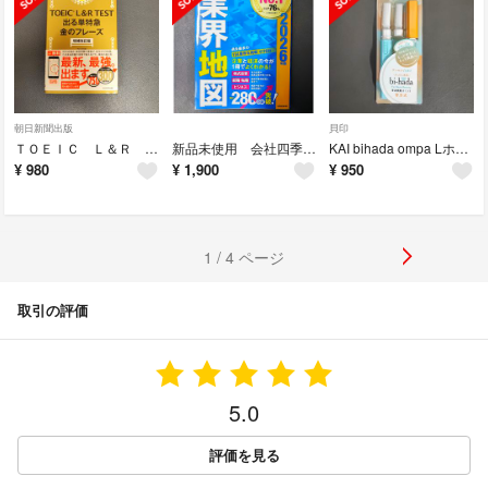
朝日新聞出版
貝印
ＴＯＥＩＣ Ｌ＆Ｒ ＴＥＳＴ出る単特急金のフレーズ 増補改訂版 2026年1月
新品未使用 会社四季報 業界地図 2026年版 東洋経済新報社
KAI bihada ompa Lホルダー 替刃2個付 サンセット/スカイ
¥
980
¥
1,900
¥
950
1 / 4 ページ
取引の評価
5.0
評価を見る