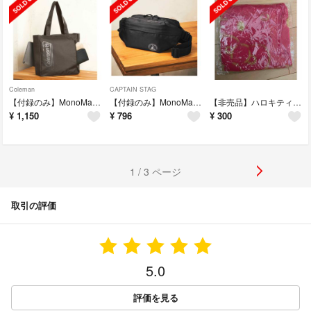
Coleman
CAPTAIN STAG
【付録のみ】MonoMax3月号Coleman [コールマン]超便利トートバッグ
【付録のみ】MonoMax2月号 キャプテンスタッグ5ポケットボディバッグ
【非売品】ハロキティブランケット
¥
1,150
¥
796
¥
300
1 / 3 ページ
取引の評価
5.0
評価を見る