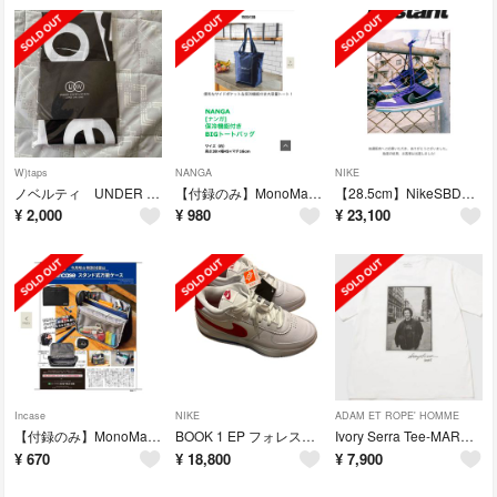
W)taps
NANGA
NIKE
ノベルティ UNDER COVER ＋WTAPS ＝ONEONONE 手拭い
【付録のみ】MonoMax8月号 NANGA保冷機能付きBIGトートバッグ
【28.5cm】NikeSBDunkLowPro × Hayley Wilson
¥
2,000
¥
980
¥
23,100
Incase
NIKE
ADAM ET ROPE' HOMME
【付録のみ】MonoMax6月号Incase（ｲﾝｹｰｽ）ｽﾀﾝﾄﾞ式万能ケース
BOOK 1 EP フォレストガンプ（28cm）
Ivory Serra Tee-MARK GONZALES BROOME St.
¥
670
¥
18,800
¥
7,900