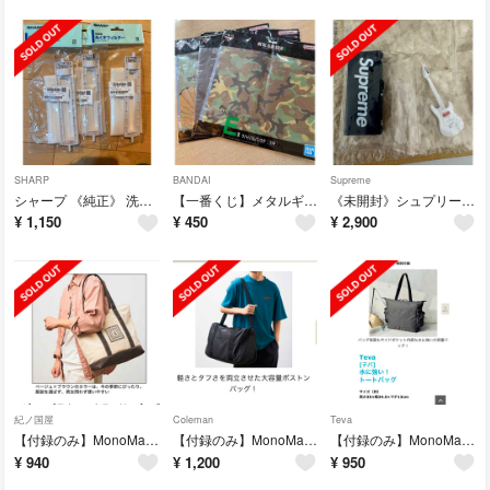
SHARP
BANDAI
Supreme
シャープ 《純正》 洗濯機用 糸くずフィルター 3個セット
【一番くじ】メタルギアソリッドΔ E賞3枚
《未開封》シュプリームガチャガチャ ギター
¥
1,150
¥
450
¥
2,900
紀ノ国屋
Coleman
Teva
【付録のみ】MonoMax11月号紀ノ国屋 5ポケット付き！ トートバッグ
【付録のみ】MonoMax10月号コールマン軽くて丈夫！BIGボストンバッグ
【付録のみ】MonoMax9月号 Teva 水に強い！トートバッグ
¥
940
¥
1,200
¥
950