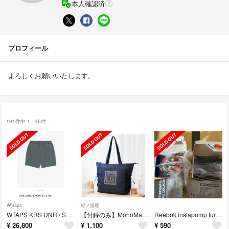
本人確認済
プロフィール
よろしくお願いいたします。
101件中 1 - 36件
W)taps
紀ノ国屋
WTAPS KRS UNR / Shorts / CTPL "Teal"
【付録のみ】MonoMax5月号紀ノ国屋 水に強い！ 万能トートバッグ
Reebok instapump fury ミニチュア ２種
¥
26,800
¥
1,100
¥
590