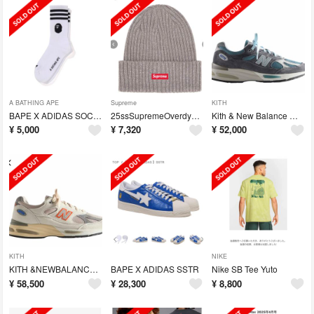
A BATHING APE
Supreme
KITH
BAPE X ADIDAS SOCKS
25ssSupremeOverdyed BeanieMetallicSilver
Kith & New Balance Made in UK 991V2
¥
5,000
¥
7,320
¥
52,000
KITH
NIKE
KITH &NEWBALANCEMADISONSQUAREGARDEN991V2
BAPE X ADIDAS SSTR
Nike SB Tee Yuto
¥
58,500
¥
28,300
¥
8,800