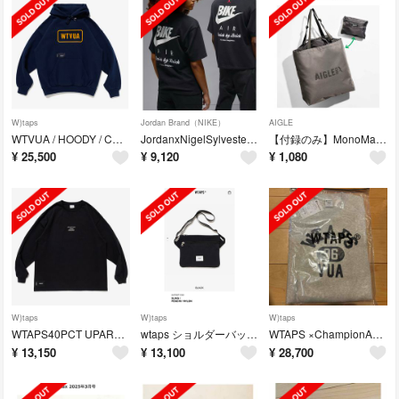
W)taps
Jordan Brand（NIKE）
AIGLE
WTVUA / HOODY / COTTON NAVY / LARGE
JordanxNigelSylvesterMen'sT-shirts Black
【付録のみ】MonoMax4月号AIGLE [エーグル]パッカブルトートバッグ
¥
25,500
¥
9,120
¥
1,080
W)taps
W)taps
W)taps
WTAPS40PCT UPARMORED /LS / COTTON
wtaps ショルダーバッグ 黒
WTAPS ×ChampionAcademy Crew Neck Gray L
¥
13,150
¥
13,100
¥
28,700