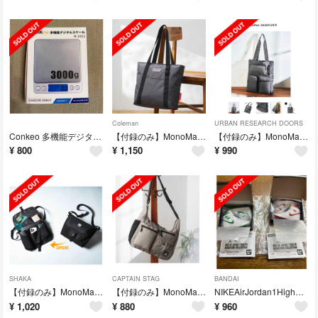
Coleman
URBAN RESEARCH DOORS
Conkeo 多機能デジタルスケール K-1011
【付録のみ】MonoMax3月号コールマン10大機能トートバッグ
【付録のみ】MonoMax2月号ｱｰﾊﾞﾝﾘｻｰﾁﾄﾞｱｰｽﾞトートバッグ
¥
800
¥
1,150
¥
990
SHAKA
CAPTAIN STAG
BANDAI
【付録のみ】MonoMax1月号シャカ 8ポケット付き メッセンジャーバッグ
【付録のみ】MonoMax12月号ｷｬﾌﾟﾃﾝｽﾀｯｸﾞショルダーバッグ
NIKEAirJordan1High85MINIATUREガチャガチャ2種
¥
1,020
¥
880
¥
960