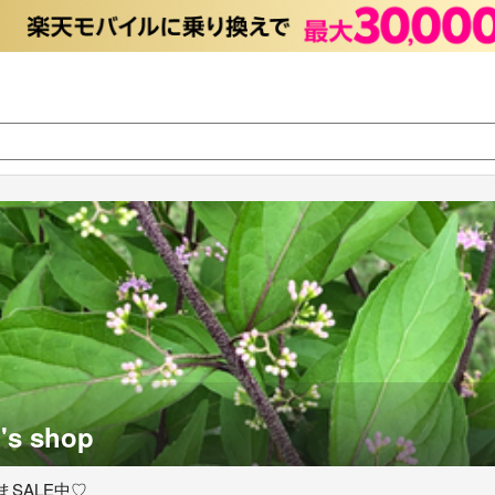
 shop
SALE中♡