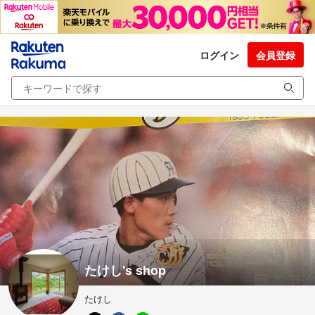
ログイン
会員登録
たけし's shop
たけし