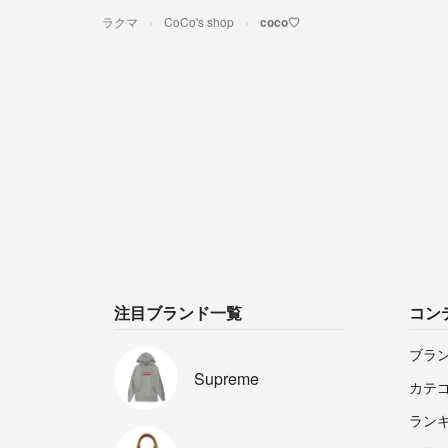
ラクマ
CoCo's shop
coco♡
注目ブランド一覧
コン
ブラ
Supreme
カテ
ラン