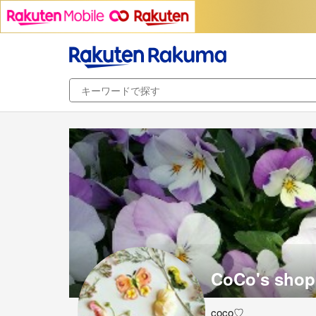
CoCo's shop
coco♡