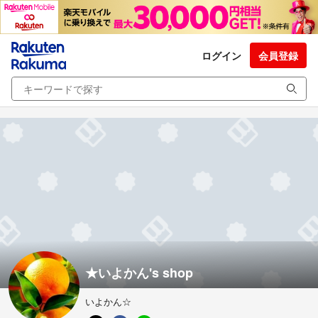
ログイン
会員登録
★いよかん's shop
いよかん☆