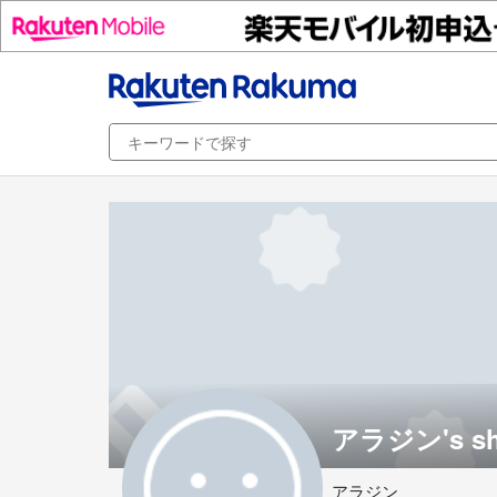
アラジン's s
アラジン