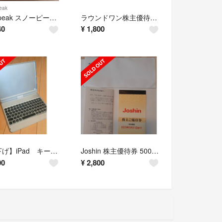
eak
snowpeak スノーピーク フォールディングコーヒードリッパー
ラウンドワン株主優待券 1セット
40
¥
1,800
【値下げ】iPad キーボードケース iPad Pro10.5インチ/air3
Joshin 株主優待券 5000円分 ジョーシン 上新電機 新品
00
¥
2,800