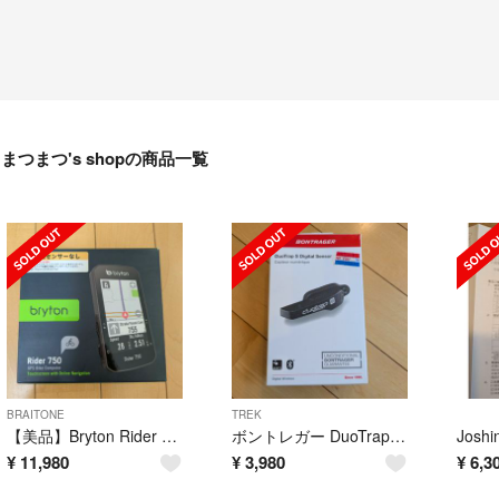
まつまつ's shopの商品一覧
BRAITONE
TREK
【美品】Bryton Rider 750（センサー付属なしバージョン）
ボントレガー DuoTrap S Digital センサー
¥
11,980
¥
3,980
¥
6,3