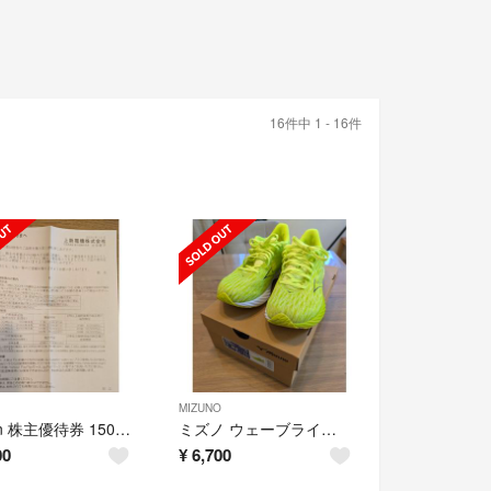
16件中 1 - 16件
MIZUNO
Joshin 株主優待券 15000円分 (３冊セット) 上新電機 【新品】
ミズノ ウェーブライダー28 WAVE RlDER 28
00
¥
6,700