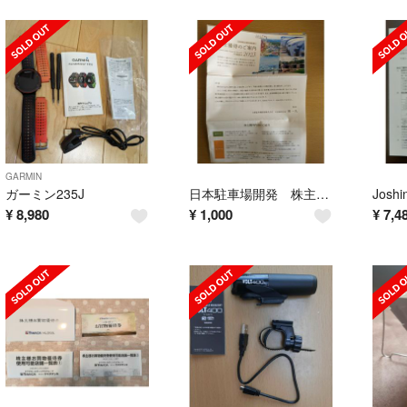
GARMIN
ガーミン235J
日本駐車場開発 株主優待券
¥
8,980
¥
1,000
¥
7,4