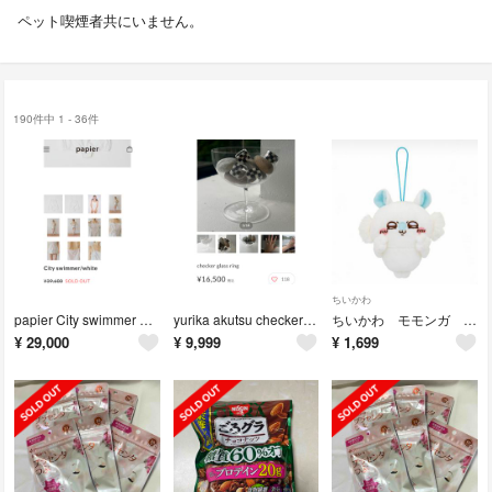
ペット喫煙者共にいません。
190件中 1 - 36件
ちいかわ
papier City swimmer white
yurika akutsu checker glass ring
ちいかわ モモンガ マスコット ぬいぐるみ プライズ品
¥
29,000
¥
9,999
¥
1,699