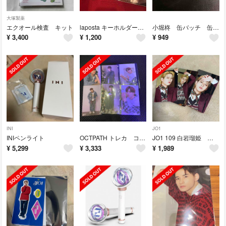
大塚製薬
エクオール検査 キット
laposta キーホルダー 特典 水色
小堀柊 缶バッチ 缶バッジ DISPLAY OCTPATH
¥
3,400
¥
1,200
¥
949
INI
JO1
INIペンライト
OCTPATH トレカ コンプ 小堀柊 thme dome
JO1 109 白岩瑠姫 ポップアップ popup トレカ コンプ セット
¥
5,299
¥
3,333
¥
1,989