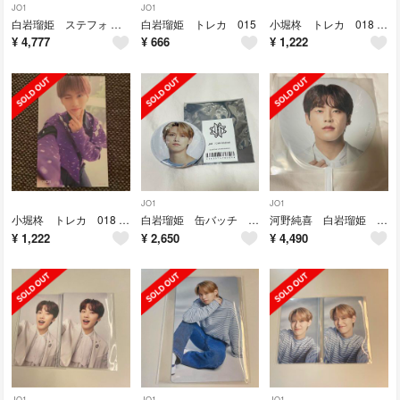
JO1
JO1
白岩瑠姫 ステフォ ステージフォト KIZUNA A B
白岩瑠姫 トレカ 015
小堀柊 トレカ 018 18
¥
4,777
¥
666
¥
1,222
JO1
JO1
小堀柊 トレカ 018 18
白岩瑠姫 缶バッチ ＋フォト
河野純喜 白岩瑠姫 うちわ ２枚
¥
1,222
¥
2,650
¥
4,490
JO1
JO1
JO1