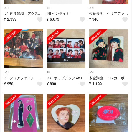
JO1
INI
JO1
jo1 佐藤景瑚 アクスタ ポップアップ 109
INI ペンライト
佐藤景瑚 クリアファイル ポップアップ jo1
¥
2,399
¥
6,679
¥
946
JO1
JO1
JO1
jo1 クリアファイル 集合 ポップアップ
JO1 ポップアップ 4cut 河野純喜 川尻蓮 與那城奨
木全翔也 トレカ ポップアップ jo1
¥
950
¥
800
¥
1,199