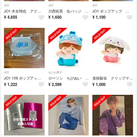
JO1
JO1
JO1
JO1 木全翔也 アクスタ ポップアップ 109
川西拓実 缶バッジ ポップアップ トレカまとめ
JO1 ポップアップ コインケース
¥
4,655
¥
1,650
¥
1,100
JO1
なにわ男子
JO1 109 ポップアップ コインケース
ローソン ちびぬい なにわ男子 藤原丈一郎 クリップマスコット
道枝駿佑 クリップマスコット ちびぬい ローソン
¥
1,222
¥
2,599
¥
1,000