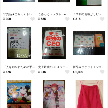
非売品★こみっくトレジャー サンクスカード 2枚セット えれっと ひなたもも
こみっくトレジャー44 45 カタログ パンフレット 2冊セット コミトレ
「９割のお客がリピ－タ－になるサ－ビス」国友隆一
¥
300
¥
555
¥
315
「人を動かすための手っ取り早くて確実な方法」加藤 諦三 / E. ランガー
史上最強のCEO ジェームス・スキナー
新品★ポケットモンスター 松風屋 バレンタイン マイネローレン ポケモン ポーチ
¥
475
¥
315
¥
2,499