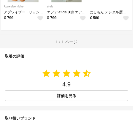
Apuweiser-riche
ef-de
アプワイザー・リッシェ★キャメル色ミニスカート XS〜Sサイズ
エフデ ef-de ★白エアリースカート Sサイズ
にしもん デジタル蜃気楼 ◆東方フルカラーイラスト本
¥
799
¥
799
¥
580
1 / 1 ページ
取引の評価
4.9
評価を見る
取り扱いブランド