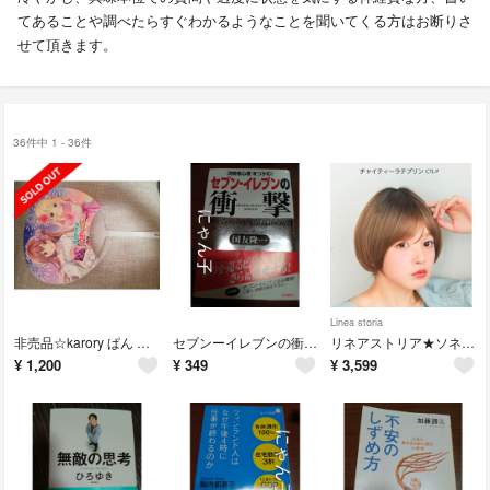
てあることや調べたらすぐわかるようなことを聞いてくる方はお断りさ
せて頂きます。
36件中 1 - 36件
Linea storia
非売品☆karory ぱん ふたり展 うちわ 両面別絵柄
セブンーイレブンの衝撃 国友隆一
リネアストリア★ソネットショート チャイティーラテプリン ウィッグ M ボブ
¥
1,200
¥
349
¥
3,599