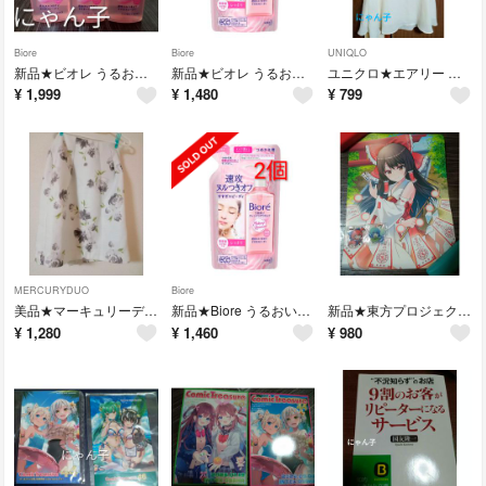
Biore
Biore
UNIQLO
新品★ビオレ うるおいクレンジングリキッド 230ml 3個 セット 本体
新品★ビオレ うるおいクレンジングリキッド 詰め替え用 210ml 2個セット
ユニクロ★エアリー ノースリーブ チュニック Sサイズ
¥
1,999
¥
1,480
¥
799
MERCURYDUO
Biore
美品★マーキュリーデュオ MERCURYDUO★花柄スカート Mサイズ
新品★Biore うるおいクレンジングリキッド つめかえ用 2個 ビオレ
新品★東方プロジェクト 博麗霊夢 ポスターとキーホルダー 3点セット まとめ売り
¥
1,280
¥
1,460
¥
980