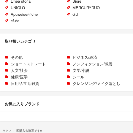
Linea storia
Biore
UNIQLO
MERCURYDUO
Apuweiser-riche
GU
ef-de
取り扱いカテゴリ
その他
ビジネス/経済
ショートストレート
ノンフィクション/教養
人文/社会
文学/小説
健康/医学
シール
日用品/生活雑貨
クレンジング/メイク落とし
お気に入りブランド
ラクマ
即購入大歓迎です‼