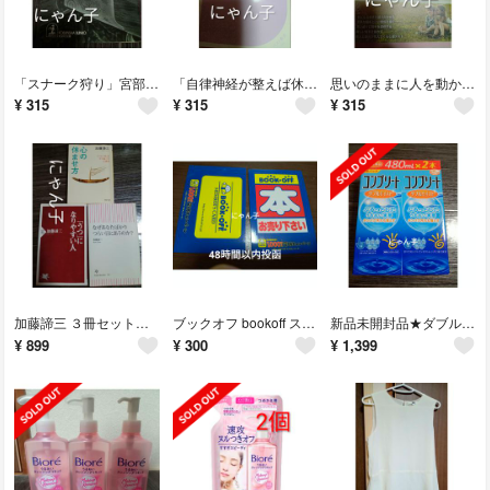
「スナーク狩り」宮部 みゆき
「自律神経が整えば休まなくても絶好調」小林 弘幸
思いのままに人を動かす 心理学入門 渋谷昌三
¥
315
¥
315
¥
315
加藤諦三 ３冊セット★なぜあなたばかりつらい目にあうのか？ うつになりやすい人
ブックオフ bookoff ステッカー シール 2種類セット 非売品
新品未開封品★ダブルモイスト ソフトコンタクト洗浄保存液 480mL×2本セット
¥
899
¥
300
¥
1,399