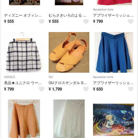
Apuweiser-riche
ディズニー オフィシャル イラスト集 DREM ART WORLD ラッセン
むらさきいろのよる むらさき 東方 同人誌
アプワイザーリッシェ ベリーピンク スカート ウール S
¥
555
¥
555
¥
799
UNIQLO
GU
Apuweiser-riche
美品★ユニクロ ウール モノトーン チェックスカート
GUクロスサンダル Sサイズ ウェッジソール 22.5〜23cm
アプワイザーリッシェ ブルー 膝丈スカート
¥
799
¥
1,799
¥
650