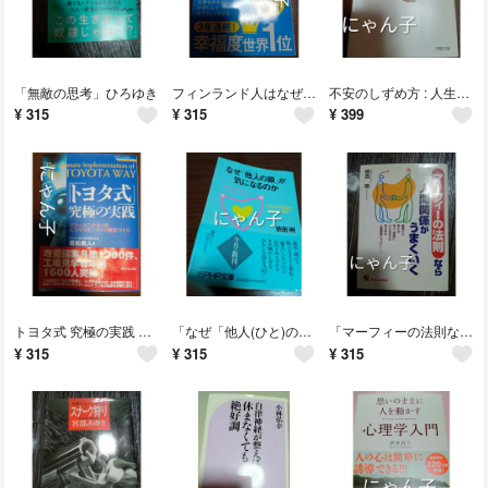
「無敵の思考」ひろゆき
フィンランド人はなぜ午後4時に仕事が終わるのか堀内
不安のしずめ方 : 人生に疲れきる前に読む心理学 加藤諦三
¥
315
¥
315
¥
399
トヨタ式 究極の実践 若松義人
「なぜ「他人(ひと)の眼」が気になるのか ココロの不思議がわかる心理学」依田明
「マーフィーの法則なら人間関係がうまくいく」植西 聡
¥
315
¥
315
¥
315