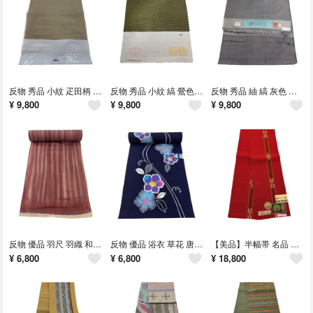
反物 秀品 小紋 疋田柄 茶緑色 正絹 【中古】
反物 秀品 小紋 縞 鶯色 正絹 【中古】
反物 秀品 紬 縞 灰色 正絹 【中古】
¥
9,800
¥
9,800
¥
9,800
反物 優品 羽尺 羽織 和装コート 縞 地紋 ぼかし 小豆色 正絹 【中古】
反物 優品 浴衣 草花 唐草 濃紺 綿 【中古】
【美品】半幅帯 名品 八重山 みんさー織 証紙 赤 綿 【中古】
¥
6,800
¥
6,800
¥
18,800