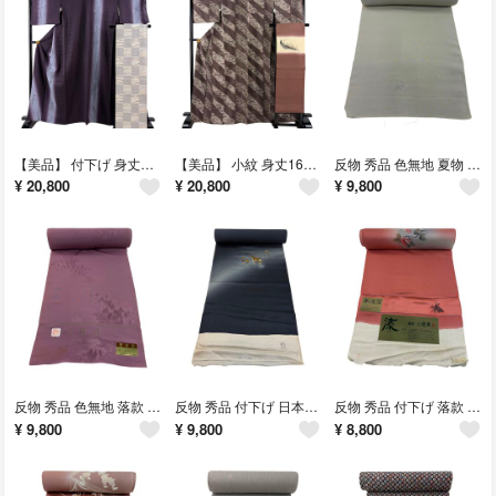
【美品】 付下げ 身丈163.5cm 裄丈68cm 正絹 秀品 【中古】
【美品】 小紋 身丈166.5cm 裄丈67.5cm 正絹 秀品 【中古】
反物 秀品 色無地 夏物 絽 灰緑 正絹 【中古】
¥
20,800
¥
20,800
¥
9,800
反物 秀品 色無地 落款 地紋 灰紫 正絹 【中古】
反物 秀品 付下げ 日本橋 人物 ぼかし 黒灰 正絹 【中古】
反物 秀品 付下げ 落款 雪輪 牡丹 漆箔 ぼかし 濃ピンク 正絹 【中古】
¥
9,800
¥
9,800
¥
8,800