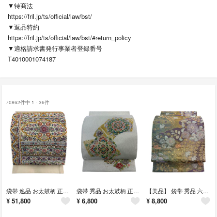
▼特商法
https://fril.jp/ts/official/law/bst/
▼返品特約
https://fril.jp/ts/official/law/bst/#return_policy
▼適格請求書発行事業者登録番号
T4010001074187
70862件中 1 - 36件
袋帯 逸品 お太鼓柄 正絹 【中古】
袋帯 秀品 お太鼓柄 正絹 【中古】
【美品】 袋帯 秀品 六通 正絹 【中古】
¥
51,800
¥
6,800
¥
8,800