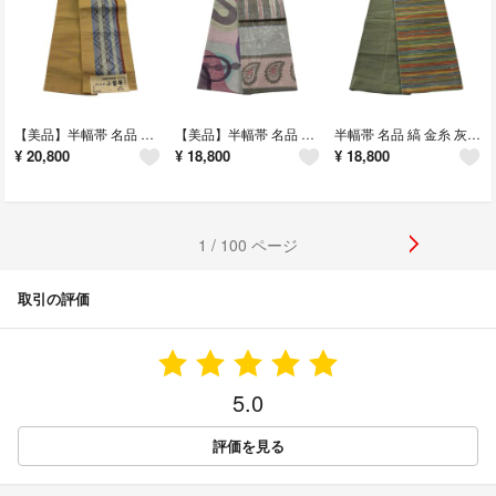
【美品】半幅帯 名品 博多織 証紙 ポケット付 菱 縞 薄黄土色 正絹 【中古】
【美品】半幅帯 名品 地紋 幾何学模様 ピンクベージュ 正絹 【中古】
半幅帯 名品 縞 金糸 灰緑 正絹 【中古】
¥
20,800
¥
18,800
¥
18,800
1 / 100 ページ
取引の評価
5.0
評価を見る