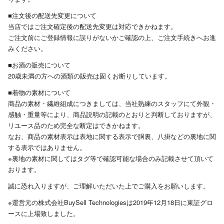
■注文後の配送先変更について
当店ではご注文確定後の配送先変更は対応できかねます。
ご注文前にご登録情報に誤りがないかご確認の上、ご注文手続きへお進
みください。
■お酒の販売について
20歳未満の方への酒類の販売は固くお断りしています。
■着物の素材について
商品の素材・繊維組成につきましては、当社熟練のスタッフにて外観・
感触・重量等により、商品説明の記載のとおりと判断しておりますが、
リユース品のため完全な断定はできかねます。
なお、商品の素材表示は表地に関する表示で胴裏、八掛などの裏地に関
する表示ではありません。
※裏地の素材に関してはタグ等で確認可能な場合のみ記載させて頂いて
おります。
誠に恐れ入りますが、ご理解いただいた上でご購入をお願いします。
※運営元の株式会社BuySell Technologiesは2019年12月18日に東証グロ
ースに上場致しました。