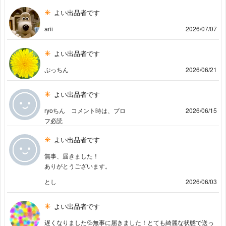
よい出品者です
arii
2026/07/07
よい出品者です
ぷっちん
2026/06/21
よい出品者です
ryoちん コメント時は、プロ
2026/06/15
フ必読
よい出品者です
無事、届きました！
ありがとうございます。
とし
2026/06/03
よい出品者です
遅くなりました💦無事に届きました！とても綺麗な状態で送っ