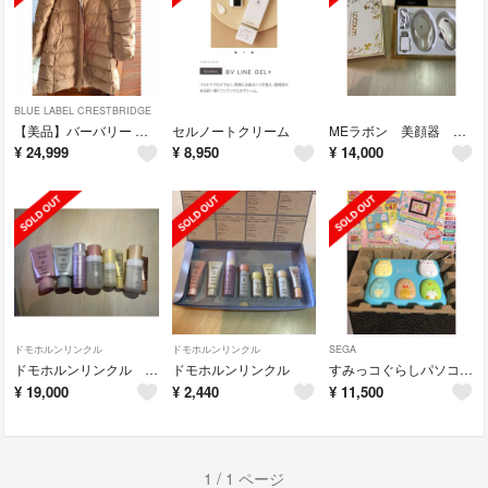
BLUE LABEL CRESTBRIDGE
【美品】バーバリー クレストブリッジダウンコート
セルノートクリーム
MEラボン 美顔器 ♡チョコタロウ様専用
¥
24,999
¥
8,950
¥
14,000
ドモホルンリンクル
ドモホルンリンクル
SEGA
ドモホルンリンクル ハーフセット
ドモホルンリンクル
すみっコぐらしパソコン☆マウスできせかえ
¥
19,000
¥
2,440
¥
11,500
1 / 1 ページ