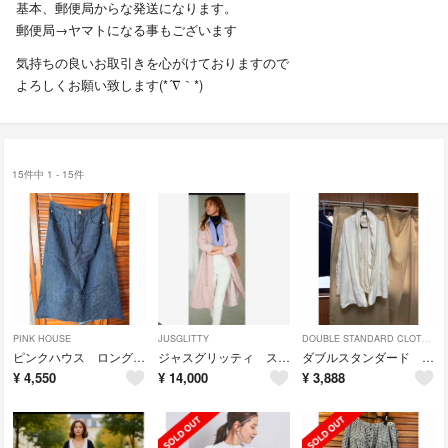
基本、郵便局からな発送になります。
郵便局→ヤマトになる事もございます
気持ちの良いお取引きを心がけておりますので
よろしくお願い致します(*´∇｀*)
15件中 1 - 15件
PINK HOUSE
JUSGLITTY
DOUBLE STANDARD CLOTHING
ピンクハウス ロングスカート お値下げ‼️
ジャスグリッティ スプリングコート
ダブルスタンダード カーディガン
¥
4,550
¥
14,000
¥
3,888