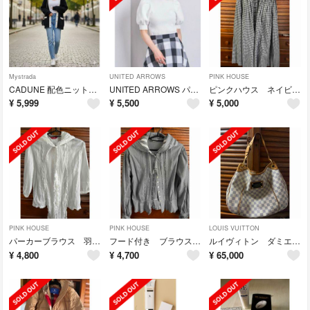
Mystrada
UNITED ARROWS
PINK HOUSE
CADUNE 配色ニットカーディガン
UNITED ARROWS パフスリーブ お値下げ❗️
ピンクハウス ネイビーギンガムフレアスカート お値下げ‼️
¥
5,999
¥
5,500
¥
5,000
PINK HOUSE
PINK HOUSE
LOUIS VUITTON
パーカーブラウス 羽織り
フード付き ブラウスピコフリル
ルイヴィトン ダミエ ガリエラPM
¥
4,800
¥
4,700
¥
65,000