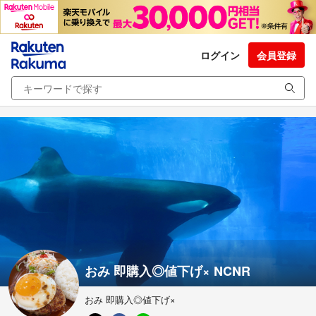
ログイン
会員登録
おみ 即購入◎値下げ× NCNR
おみ 即購入◎値下げ×