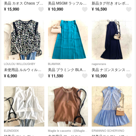
美品 カオス Chaos ブリッコワンピース リネン100% パフ袖 ブルベ86
美品 MSGM ラッフルフリルドレス ワンピース ターコイズブルー 切りっぱなし
新品タグ付き オレボレブラ アルベロベロ 裾ドロスト 立体モチーフ 切替ブラウス
¥
15,990
¥
10,990
¥
16,590
LOULOU WILLOUGHBY
BLAMINK
nagonstans
未使用品 ルルウィルビー デイジープリントリボンネックブラウス ボウタイ レース
美品 ブラミンク BLAMINK 定番トラペーズスカート ターコイズブルー 36
美品 ナゴンスタンス キャミソールロングドレスワンピース 水陸両用 カップ内蔵M
¥
6,990
¥
11,590
¥
10,990
ELENDEEK
Maglie le cassetto（旧Maglie par ef-de）
ERMANNO SCHERVINO