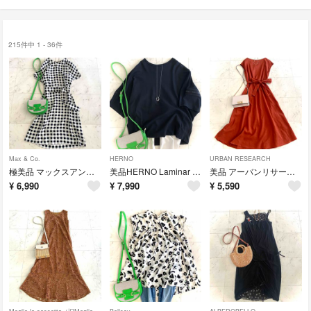
215件中 1 - 36件
Max & Co.
HERNO
URBAN RESEARCH
極美品 マックスアンドコー 幾何学チェックミディ丈ワンピース 襟・ベルト付き
美品HERNO Laminar ロゴテープTシャツ 濃紺 40 ヘルノ ラミナー
美品 アーバンリサーチ リネン混フレンチ袖フレアワンピース テラコッタ 秋カラー
¥
6,990
¥
7,990
¥
5,590