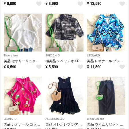
¥
6,990
¥
8,990
¥
13,590
Theory luxe
SPECCHIO
LEONARD
美品 セオリーリュクス RYAN DOUBLE.WEFT レース刺繍ブラウス 白
極美品 スペッチオ SPECCHIO シャトルプリーツロゴ英字柄ブラウス 40
美品 レオナール プッチ柄調ウェーブハーフジップカットソーブラウス 日本製 42
¥
6,590
¥
5,590
¥
11,590
LEONARD
ALBEROBELLO
Whim Gazette
美品 レオナール コットン100％フラワー×時計柄ポロシャツブラウス ピンク
美品 オレボレブラ/アルベロベロ ぶたさんアップリケ チュールフレアワンピース
美品 ウィムガゼット Whim Gazette コットンギャザーキャミワンピース