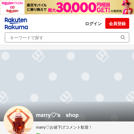
ログイン
会員登録
marry♡'s shop
marry♡お値下げコメント歓迎！