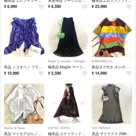
極美品 エレンディーク 撥水加工HANGING TANKブラウス 近年モデル 白
未使用品 マーリエルカセット ブレード付きシアーニットブラウス 7
極美品エルマンノフィレンツェ ロゴ入りスパンコールレースシャツフレアワンピース
¥
6,990
¥
6,590
¥
23,990
Maglie le cassetto（旧Maglie par ef-de）
ALBEROBELLO
美品 ノコオーノ フラワーフリルシアーブラウス ジャケット 40 L 羽織り
極美品 Maglie マーリエ 前後2way総レース刺繍ロングワンピース 日本製
新品タグ付き オレボレブラ アルベロベロ ぶたさん刺繍マルチボーダー Tシャツ
¥
10,990
¥
5,590
¥
14,990
Mamas & Papas
UNITED TOKYO
THE RERACS
美品 マドモアゼルノンノン リネン100% 裾レース刺繍ブラウス くるみボタン
極美品 ユナイテッドトウキョウ 【WEB限定】ルミネイトフレアスカート 1
美品 ザリラクス 2WAYリブ切替ロングワンピース カーキグレー×ゴールド F