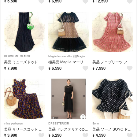
¥
5,590
¥
6,590
¥
12,590
DEUXIEME CLASSE
Maglie le cassetto（旧Maglie par ef-de）
美品 ミューズドゥドゥーズィエムクラス ロゴプレート付きチューブトップワンピース
極美品 Maglie マーリエ 総レース刺繍ワンピース ドレス バイカラー 7
美品 ノコプリーツ フラワープリーツロングワンピース ティアードフリル 42
¥
7,990
¥
6,590
¥
7,990
mina perhonen
DRESSTERIOR
Sono
美品 サリースコット ノースリーブカットソー&フレアスカート セットアップ M
美品 ドレステリア otonaMUSE掲載ドットカットジャガードドレスワンピース
美品 ソーノ SONO ドット柄 ケープ風フリルブラウス コットン 日本製 1
¥
3,990
¥
6,290
¥
4,590