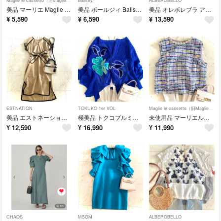
Maglie le cassetto（旧Maglie par ef-de）
Ballsey
ALBEROBELLO
美品 マーリエ Maglie 総レースフラワー刺繍ワンピース ロング 日本製 7
美品 ボールジィ Ballsey レオパードプリント フリルネックブラウス 36
美品 オレボレブラ アルベロベロ ぶたさん刺繍リボンシアー異素材ロングワンピース
¥
5,590
¥
6,590
¥
13,590
ESTNATION
TOKUKO 1er VOL
Maglie le cassetto（旧Maglie par ef-de）
美品 エストネーション 【VERY 5月号 掲載商品】バイカラーワンピース 36
極美品 トクコプルミエヴォル フラワーアップリケ 変形透かしかぎ編みカーディガン
未使用品 マーリエルカセット 衿レース ファンシーツイードベスト トップス 7
¥
12,590
¥
16,990
¥
11,990
CHAOS
MSGM
ALBEROBELLO