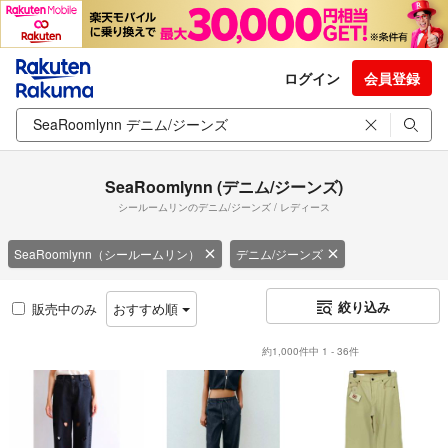
ログイン
会員登録
SeaRoomlynn (デニム/ジーンズ)
シールームリンのデニム/ジーンズ / レディース
SeaRoomlynn（シールームリン）
デニム/ジーンズ
絞り込み
販売中のみ
おすすめ順
約1,000件中 1 - 36件