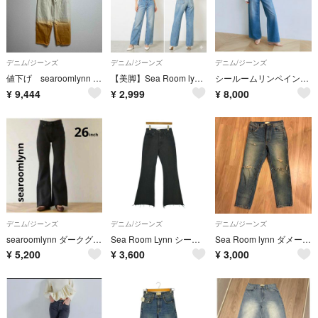
デニム/ジーンズ
デニム/ジーンズ
デニム/ジーンズ
値下げ searoomlynn グラデーションデニムパンツ サイズ24
【美脚】Sea Room lynn ハイウエスト ライトブルー ストレー 25
シールームリンペインターbaggy denimパンツ SRN05 24 ブルー
¥
9,444
¥
2,999
¥
8,000
デニム/ジーンズ
デニム/ジーンズ
デニム/ジーンズ
searoomlynn ダークグレー フレアデニムパンツ【26inch】
Sea Room Lynn シールームリン デニムパンツ S 黒 【古着】【中古】【送料無料】
Sea Room lynn ダメージデニム
¥
5,200
¥
3,600
¥
3,000