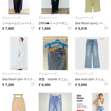
デニム/ジーンズ
デニム/ジーンズ
デニム/ジーンズ
シールームリンハートデニムブラック
ZARA❤️イージーデニムパンツ
Sea Room lynn(シールームリン) レディース パンツ デニム
¥
7,800
¥
1,600
¥
5,016
デニム/ジーンズ
デニム/ジーンズ
デニム/ジーンズ
Sea Room lynn サイドFLOWERベーシック SRN02 デニム
廃盤 vicente デニム ジーンズ センタープレス
sea room lynn スリムレッグsoftフレア SRN06 24inch
¥
7,200
¥
6,000
¥
5,000