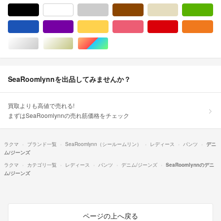
ブラック/黒色系
ホワイト/白色系
グレー/灰色系
ブラウン/茶色系
ベージュ系
グ
ブルー・ネイビー/青色系
パープル/紫色系
イエロー/黄色系
ピンク/桃色系
レッド/赤色系
オ
シルバー/銀色系
ゴールド/金色系
マルチカラー
SeaRoomlynnを出品してみませんか？
買取よりも高値で売れる!
まずはSeaRoomlynnの売れ筋価格をチェック
ラクマ
ブランド一覧
SeaRoomlynn（シールームリン）
レディース
パンツ
デニ
ム/ジーンズ
ラクマ
カテゴリ一覧
レディース
パンツ
デニム/ジーンズ
SeaRoomlynnのデニ
ム/ジーンズ
ページの上へ戻る