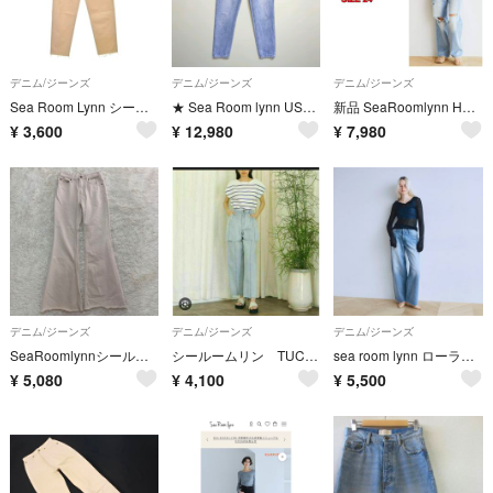
デニム/ジーンズ
デニム/ジーンズ
デニム/ジーンズ
Sea Room Lynn シールームリン デニムパンツ S ピンク 【古着】【中古】【送料無料】
★ Sea Room lynn USED加工 テーパード デニムパンツ
新品 SeaRoomlynn Hole Crash ボタンフライ SRN02
¥
3,600
¥
12,980
¥
7,980
デニム/ジーンズ
デニム/ジーンズ
デニム/ジーンズ
SeaRoomlynnシールームリン デニム フレア ブーツカット ホワイト25
シールームリン TUCKダブルカットSRN03 フロントカットデニム サイズS
sea room lynn ローライズルーズテーパード SRN03 カラー:ヴィンテージブルー
¥
5,080
¥
4,100
¥
5,500