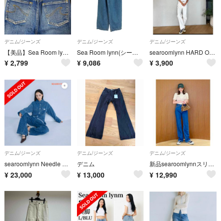
デニム/ジーンズ
デニム/ジーンズ
デニム/ジーンズ
【美品】Sea Room lynn 23inch デニム ブルー ハイウエスト
Sea Room lynn(シールームリン) オーバーウエストワイドデニム
searoomlynn HARD OUNCEベーシック SRN02 24inch
¥
2,799
¥
9,086
¥
3,900
デニム/ジーンズ
デニム/ジーンズ
デニム/ジーンズ
searoomlynn Needle punch materialバギー
デニム
新品searoomlynnスリムレッグsoftフレア SRN06 25インチ
¥
23,000
¥
13,000
¥
12,990