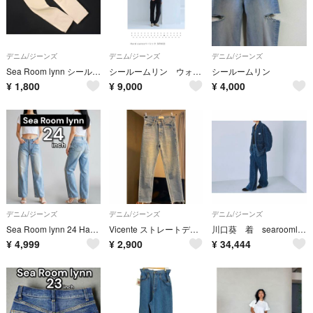
デニム/ジーンズ
デニム/ジーンズ
デニム/ジーンズ
Sea Room lynn シールームリン テーパード デニムパンツ size23/ライトベージュ ■■ レディース
シールームリン ウォッシュブラック 24
シールームリン
¥
1,800
¥
9,000
¥
4,000
デニム/ジーンズ
デニム/ジーンズ
デニム/ジーンズ
Sea Room lynn 24 Hard ounceベーシック SRN02
Vicente ストレートデニム ライトブルー
川口葵 着 searoomlynn ニードルパンチ デニム パンツ 24inc
¥
4,999
¥
2,900
¥
34,444