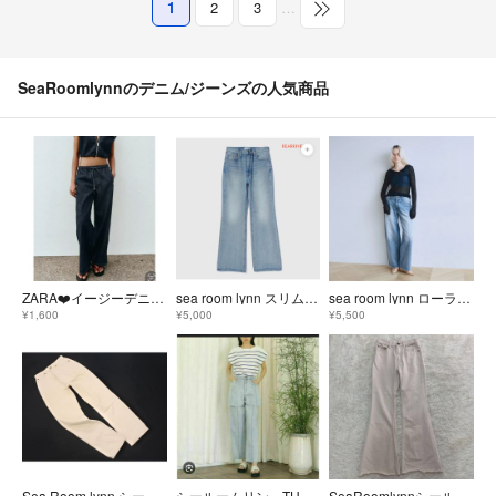
1
2
3
…
SeaRoomlynnのデニム/ジーンズの人気商品
ZARA❤️イージーデニムパンツ
sea room lynn スリムレッグsoftフレア SRN06 24inch
sea room lynn ローライズルーズテーパード SRN03 カラー:ヴィンテージブルー
¥1,600
¥5,000
¥5,500
Sea Room lynn シールームリン テーパード デニムパンツ size23/ライトベージュ ■■ レディース
シールームリン TUCKダブルカットSRN03 フロントカットデニム サイズS
SeaRoomlynnシールームリン デニム フレア ブーツカット ホワイト25