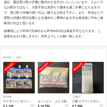
追記 最近受け取り評価に数日かかる方がいらっしゃいます。スムーズ
なお取引ではなく、大変不安な気持ちで週末を過ごす事になりますの
で、受け取り評価の遅い方はご購入をお控え下さい。また、外泊などで
受取り評価が翌日以降になる場合やご事情のある方は発送前に予めご連
絡頂ければと思います。
諸事情によりR7年7月28日からR7年8月3日は発送不可となります。ご
迷惑をおかけ致しますが、何卒よろしくお願い致します。
226件中 1 - 36件
森永製菓
三菱重工
ウイダーインゼリー エネルギー マスカット味
セノッピー ぶどう味 6袋
三菱 エアコンリモコンRLA502A700W
¥
1,120
¥
14,250
¥
1,500