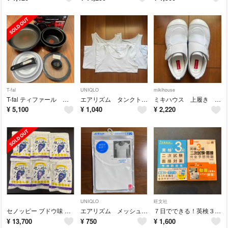
T-fal
UNIQLO
mikihouse
T-fal ティファール インジニオネオ 取っ手 鍋 蓋
エアリズム タンクトップ 120 3着セット
ミキハウス 上履き 21cm
¥
5,100
¥
1,040
¥
2,220
UNIQLO
旺文社
セノッピー ブドウ味 6袋
エアリズム メッシュ Uネック 半袖
７日でできる！英検３級二次試験・面接完全予想問題
¥
13,700
¥
750
¥
1,600