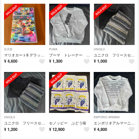
任天堂
PUMA
UNIQLO
マリオカート8 デラックス
プーマ トレーナー スウェット 130cm
ユニクロ フリースセット 140 フリースパジャマ
¥
4,600
¥
1,300
¥
1,000
UNIQLO
EMPORIO ARMANI
ユニクロ フリースセット フリースパジャマ 部屋着 130
セノッピー ぶどう味
エンポリオアルマーニ スウェットトレーナー 6A118cm
¥
1,200
¥
12,900
¥
4,800