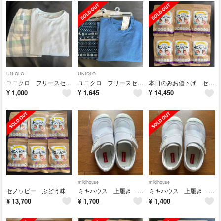
UNIQLO
UNIQLO
ユニクロ フリースセット 130 パジャマ ルームウェア
ユニクロ フリースセット パジャマ 130
本日のみお値下げ セノッピー ぶどう味
¥
1,000
¥
1,645
¥
14,450
mikihouse
mikihouse
セノッピー ぶどう味
ミキハウス 上履き 20.5cm
ミキハウス 上履き 20cm
¥
13,700
¥
1,700
¥
1,400