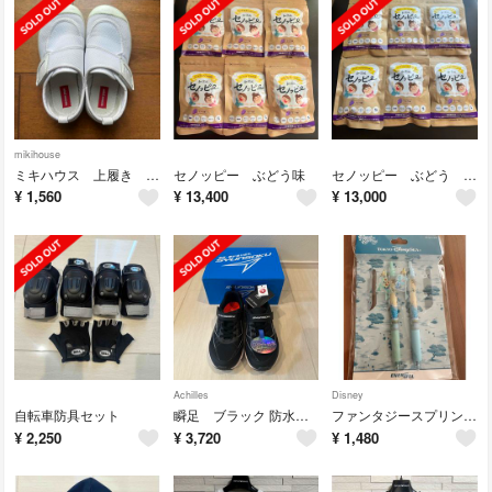
mikihouse
ミキハウス 上履き 19cm
セノッピー ぶどう味
セノッピー ぶどう 6袋
¥
1,560
¥
13,400
¥
13,000
Achilles
Disney
自転車防具セット
瞬足 ブラック 防水 20cm ワイド 3E EEE
ファンタジースプリングス アナとエルサ ディズニー アナと雪の女王 ボールペン
¥
2,250
¥
3,720
¥
1,480