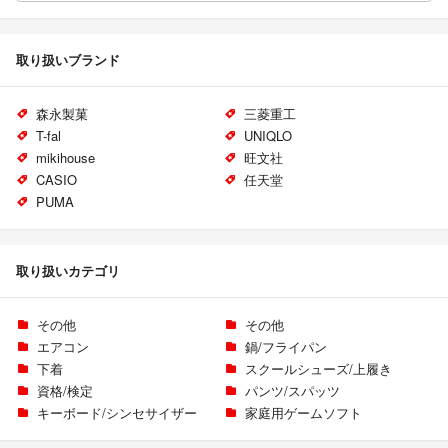
取り扱いブランド
森永製菓
三菱重工
T-fal
UNIQLO
mikihouse
旺文社
CASIO
任天堂
PUMA
取り扱いカテゴリ
その他
その他
エアコン
鍋/フライパン
下着
スクールシューズ/上履き
資格/検定
パンツ/スパッツ
キーボード/シンセサイザー
家庭用ゲームソフト