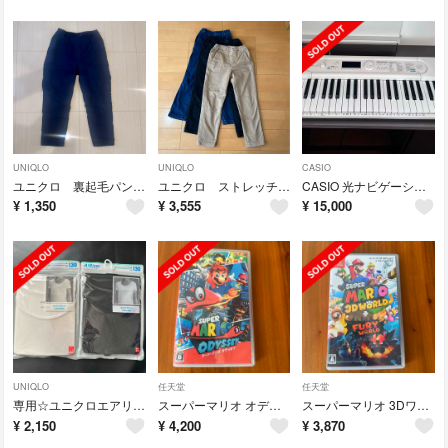
UNIQLO
UNIQLO
CASIO
ユニクロ 裏起毛パンツ 130 ネイビー
ユニクロ ストレッチウォームイージーパンツ 140 暖パン
CASIO 光ナビゲーションキーボード LK-520
¥
1,350
¥
3,555
¥
15,000
UNIQLO
任天堂
任天堂
専用☆ユニクロエアリズム コットンブレンド UネックT 半袖 130 3着
スーパーマリオ オデッセイ Switch
スーパーマリオ 3Dワールド ＋ フューリーワールド
¥
2,150
¥
4,200
¥
3,870