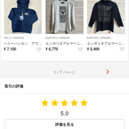
HELLY HANSEN
EMPORIO ARMANI
EMPORIO ARMANI
へリーハンセン アウター 130cm
エンポリオアルマーニ ロンT 7A124cm
エンポリオアルマーニ ロンT 4A 106
¥
7,150
¥
6,770
¥
5,400
1 / 7 ページ
取引の評価
5.0
評価を見る