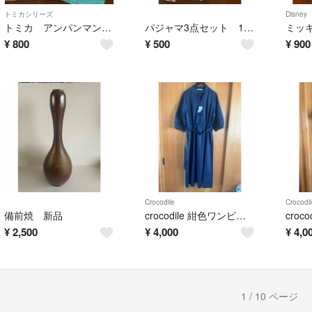
トミカシリーズ
Disney
トミカ アンパンマン Tシャツ4点セット100cm
パジャマ3点セット 100cm 車柄
¥
800
¥
500
¥
900
Crocodile
Crocodil
備前焼 新品
crocodile 紺色ワンピース M新品
¥
2,500
¥
4,000
¥
4,0
1 / 10 ページ