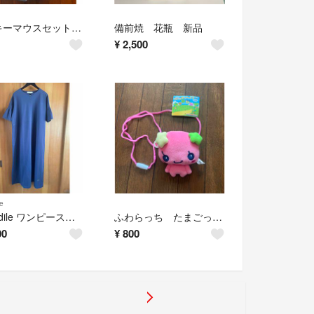
ミッキーマウスセットアップ 100cm 2点
備前焼 花瓶 新品
¥
2,500
e
crocodile ワンピース紺色 L新品
ふわらっち たまごっちぬいぐるみポーチ
00
¥
800