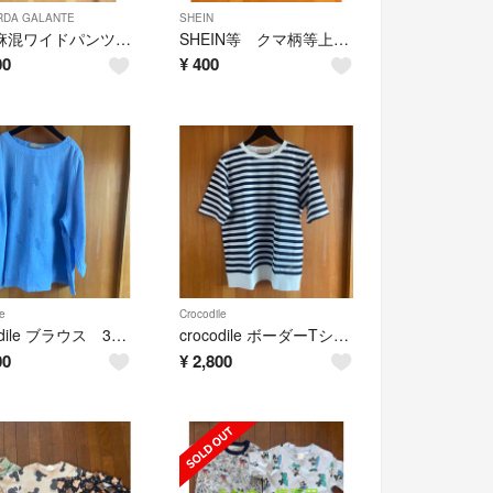
RDA GALANTE
SHEIN
jena 麻混ワイドパンツ 新品未使用
SHEIN等 クマ柄等上下セット✖️4 2-3Y
00
¥
400
e
Crocodile
crocodile ブラウス 3L 新品未使用
crocodile ボーダーTシャツ L 新品未使用
00
¥
2,800