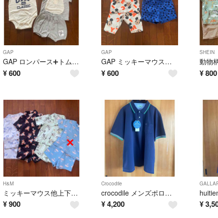
GAP
GAP
SHEIN
GAP ロンパース➕トムとジェリー上下セット70cm
GAP ミッキーマウスハーフパンツ 90cm
¥
600
¥
600
¥
800
H&M
Crocodile
GALLA
ミッキーマウス他上下セット✖️3 12-18M
crocodile メンズポロシャツ3L 新品未使用
¥
900
¥
4,200
¥
3,5