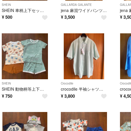
SHEIN
GALLARDA GALANTE
GALLA
SHEIN 車柄上下セット 92
jena 麻混ワイドパンツ 新品未使用
¥
500
¥
3,500
¥
3,5
SHEIN
Crocodile
Crocodil
SHEIN 動物柄等上下セット✖️4 2-3Y
crocodile 半袖シャツ LL 新品未使用
¥
750
¥
3,800
¥
4,5