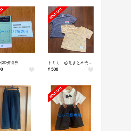
日本優待券
トミカ 恐竜まとめ売り 90cm
00
¥
500