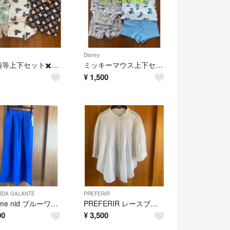
Disney
動物柄等上下セット✖️2 くま柄シャツ 2-3Y
ミッキーマウス上下セット他✖️612-18M
¥
1,500
RDA GALANTE
PREFERIR
huitieme nid ブルーワイドパンツ M新品未使用
PREFERIR レースブラウス M 新品未使用
00
¥
3,500