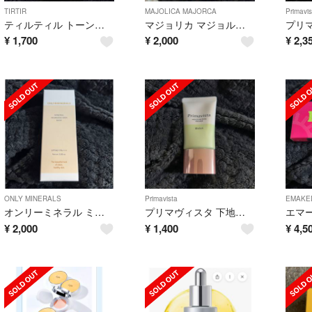
TIRTIR
MAJOLICA MAJORCA
Primavis
ティルティル トーンアップクリーム 50mL イエロー
マジョリカ マジョルカ ラッシュジェリードロップ ロング プレミアム(5.3g)
¥
1,700
¥
2,000
¥
2,3
ONLY MINERALS
Primavista
EMAKE
オンリーミネラル ミネラルシームレススキンベース 01 ホワイトベージュ 25g
プリマヴィスタ 下地 乾燥くずれ防止 メロン(25g)
¥
2,000
¥
1,400
¥
4,5