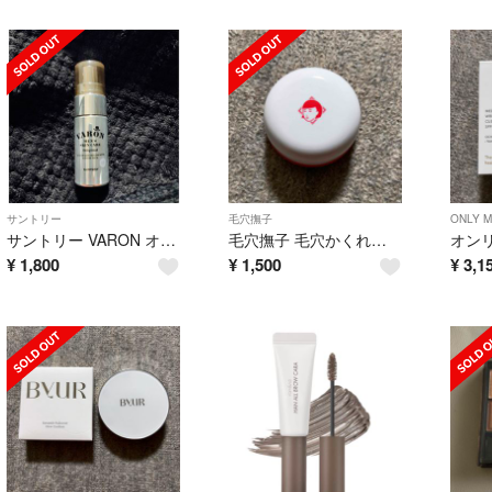
サントリー
毛穴撫子
ONLY M
サントリー VARON オールインワンセラム Original 20ml
毛穴撫子 毛穴かくれんぼ下地(12g)
¥
1,800
¥
1,500
¥
3,1