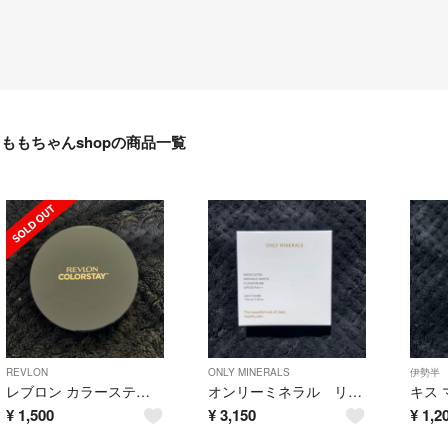
ももちゃんshopの商品一覧
REVLON
ONLY MINERALS
伊勢半
レブロン カラーステイ ロングウェア UV クッション ファンデーション 002 バフ(12.5g)
オンリーミネラル リンクルホワイトクッションBB ライトオークル
¥
1,500
¥
3,150
¥
1,2