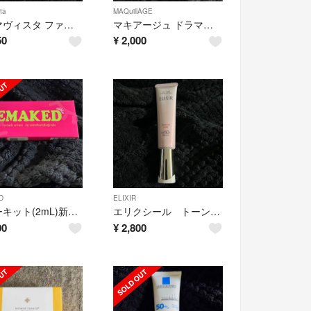
ta
MAQuillAGE
プリマヴィスタ ファンデ オークル03(9g)
マキアージュ ドラマティックエッセンスマスカラ ロング＆カール BK990(7g)
50
¥
2,000
D
ELIXIR
エマーキット(2mL)新品未開封
エリクシール トーンアップ ピンク 未使用！
00
¥
2,800