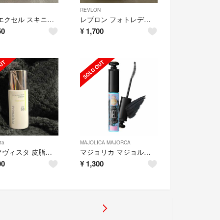
REVLON
サナ エクセル スキニーリッチシャドウ N SK01 トゥルーブラウン(1個)
レブロン フォトレディ アンチシャイン バーム 001 クリア 8g
50
¥
1,700
ta
MAJOLICA MAJORCA
プリマヴィスタ 皮脂くずれ防止下地 フレッシ
マジョリカ マジョルカ ラッシュエキスパンダー ネオラッシュ BK909
00
¥
1,300