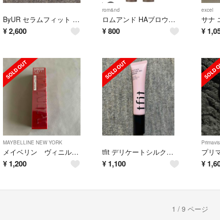
rom&nd
excel
ByUR セラムフィット グロークッション N21
ロムアンド HAブロウカラ 01(9g)
¥
2,600
¥
800
¥
1,0
MAYBELLINE NEW YORK
Primavis
メイベリン ヴィニルインク 130 未開封
tfit デリケートシルクヴェールアートプライマー 本体/サラサラ 30ml
¥
1,200
¥
1,100
¥
1,6
1 / 9 ページ