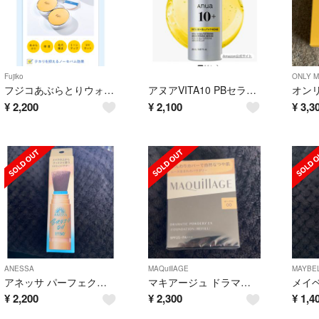
Fujiko
ONLY M
フジコあぶらとりウォーターパウダーNEO(13g)
アヌアVITA10 PBセラム 未使用
¥
2,200
¥
2,100
¥
3,3
ANESSA
MAQuillAGE
MAYBEL
アネッサ パーフェクトUV ブラッシュオンパウダー(3g)
マキアージュ ドラマティックパウダリー EX レフィル オークル00(9.3g)
¥
2,200
¥
2,300
¥
1,4