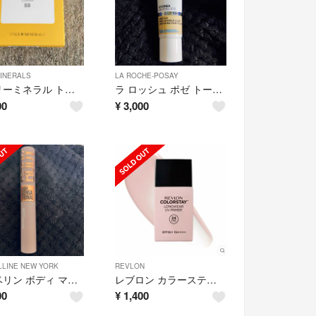
INERALS
LA ROCHE-POSAY
オンリーミネラル トーンアップクッションBB(11g)
ラ ロッシュ ポゼ トーンアップ ティント UV下地 本体 30mL
00
¥
3,000
LINE NEW YORK
REVLON
メイベリン ボディ マスカラ(8.6ml)
レブロン カラーステイ ロングウェア UV プライマー 001 ピンクベージュ(
00
¥
1,400