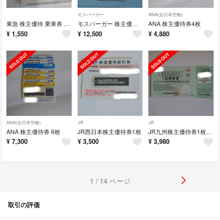
モスバーガー
ANA(全日本空輸)
東急 株主優待 乗車券 乗車証 ５枚
モスバーガー 株主優待券 モスフードサービス 匿名配送
ANA 株主優待券4枚
¥
1,550
¥
12,500
¥
4,880
ANA(全日本空輸)
JR
JR
ANA 株主優待券 6枚
JR西日本株主優待券1枚
JR九州株主優待券1枚 1日乗車券
¥
7,300
¥
3,500
¥
3,980
1 / 14 ページ
取引の評価