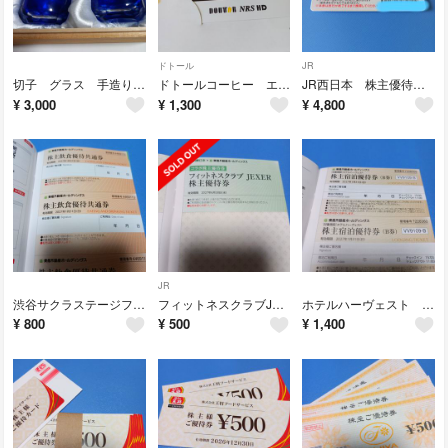
ドトール
JR
切子 グラス 手造り 藍かすり
ドトールコーヒー エクセルシオール株主優待券
JR西日本 株主優待 ご優待券
¥
3,000
¥
1,300
¥
4,800
JR
渋谷サクラステージフォレストゲート代官山飲食割引券代々木公園BeStage
フィットネスクラブJEXER JR東日本 東急不動産 株主優待
ホテルハーヴェスト 株主優待券東急不動産
¥
800
¥
500
¥
1,400