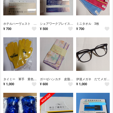
ホテルハーヴェスト 東急 株主優待宿泊券
シェアワークプレイス ビジネスエアポート
ミニタオル 3枚
¥
700
¥
500
¥
700
タイミー 軍手 黄色 ２セット新品未使用
ガーゼハンカチ 皮脂取り加工 綿100%
伊達メガネ だてメガネ 黒
¥
1,000
¥
600
¥
1,000