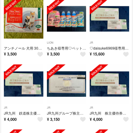
LION
JR
アンチノール 犬用 30粒（おまけ4粒）新品未開封
ちあき様専用♡ペットの布製品専用 洗たく洗剤 & 抗菌仕上げ柔軟剤
♡daisuke6969様専用♡ JR九州 鉄道株主優待券 4枚
¥
3,500
¥
3,500
¥
15,600
JR
JR
JR
JR九州 鉄道株主優待券
JR九州グループ株主優待券
JR九州 株主優待券 1枚より
¥
4,000
¥
3,150
¥
4,000