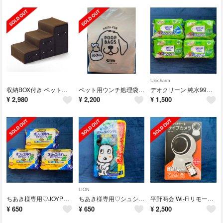
Unicharm
収納BOX付き ペットステップ 3段 ブラウン
ペット用ウンチ処理袋 ポイ太くん 298枚
デオクリーン 純水99%ウェットティッシュ つめかえ用 70枚
¥
2,980
¥
2,200
¥
1,500
LION
ちあき様専用♡JOYPETオシッコ汚れ専用おそうじシート30枚
ちあき様専用♡シュシュット! オシッコ・ウンチ専用 消臭剤 犬用 つめかえ用特大
平野商会 Wi-Fiリモートライブカメラ HRN-535
¥
650
¥
650
¥
2,500