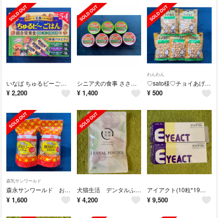
わんわん
いなば ちゅるビーごはん 54袋入り 野菜バラエティ 10g×54袋
シニア犬の食事 ささみ&すりおろし野菜.さつまいも 7缶
♡sato様♡チョイあげ 豆乳ビスケット
¥
2,200
¥
1,400
¥
500
森乳サンワールド
森永サンワールド お気にいり 低カロリービスケット
犬猫生活 デンタルふりかけ 30包
アイアクト(10粒*19シート＋6粒)
¥
1,600
¥
4,200
¥
9,500