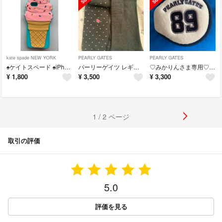
kate spade NEW YORK
PEARLY GATES
PEARLY GATES
♠︎ケイトスペード ♠︎iPhone6/6S シリコンケース
パーリーゲイツ レギンス
♡みかりんさま専用♡パーリーゲイツ イヤーマフラー
¥
1,800
¥
3,500
¥
3,300
1 / 2 ページ
取引の評価
5.0
評価を見る