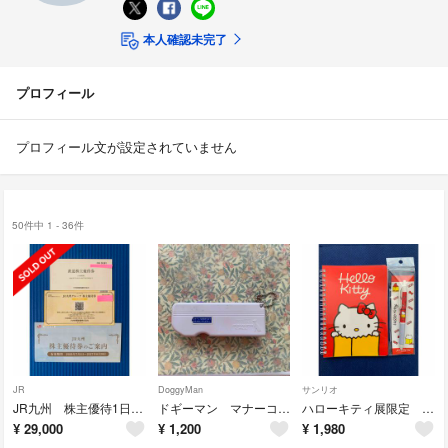
本人確認未完了
プロフィール
プロフィール文が設定されていません
50件中 1 - 36件
JR
DoggyMan
サンリオ
JR九州 株主優待1日乗車券6枚&株主優待券3500円
ドギーマン マナーコール
ハローキティ展限定 Wリングノート&ジェットストリームボールペン
¥
29,000
¥
1,200
¥
1,980