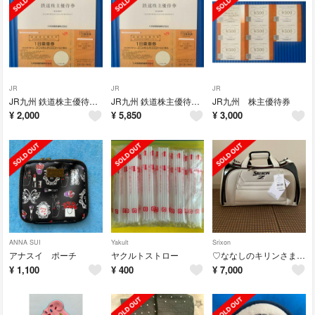
JR
JR
JR
JR九州 鉄道株主優待券 1枚より
JR九州 鉄道株主優待券 3枚
JR九州 株主優待券
¥
2,000
¥
5,850
¥
3,000
ANNA SUI
Yakult
Srixon
アナスイ ポーチ
ヤクルトストロー
♡ななしのキリンさま専用♡ スリクソン ボストンバッグ
¥
1,100
¥
400
¥
7,000