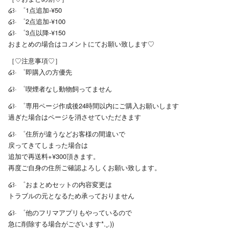
໒꒱· ゜1点追加-¥50
໒꒱· ゜2点追加-¥100
໒꒱· ゜3点以降-¥150
おまとめの場合はコメントにてお願い致します♡
［♡注意事項♡］
໒꒱· ゜即購入の方優先
໒꒱· ゜喫煙者なし動物飼ってません
໒꒱· ゜専用ページ作成後24時間以内にご購入お願いします
過ぎた場合はページを消させていただきます
໒꒱· ゜住所が違うなどお客様の間違いで
戻ってきてしまった場合は
追加で再送料+¥300頂きます。
再度ご自身の住所ご確認よろしくお願い致します。
໒꒱· ゜おまとめセットの内容変更は
トラブルの元となるため承っておりません
໒꒱· ゜他のフリマアプリもやっているので
急に削除する場合がございます*.ˬ.))