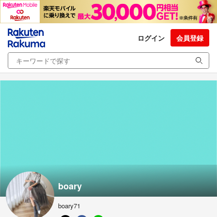
ログイン
会員登録
boary
boary71