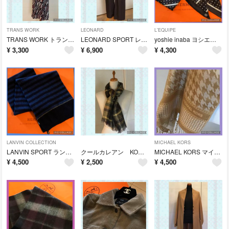
TRANS WORK
LEONARD
L'EQUIPE
TRANS WORK トランスワーク ツーピース ポリエステル100％ 40
LEONARD SPORT レオナールスポーツ ナイロンパンツ ブラウン 42
yoshie inaba ヨシエイナバ プチスカーフ ブラック×ドット柄
¥
3,300
¥
6,900
¥
4,300
LANVIN COLLECTION
MICHAEL KORS
LANVIN SPORT ランバンスポール マフラー ウール100％ ネイビー
クールカレアン KOOS クース イタリア製 ストール ブラウン系
MICHAEL KORS マイケルコース ストール ベージュ
¥
4,500
¥
2,500
¥
4,500