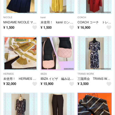
NICOLE
karei
COACH
MADAME NICOLE マダムニコル ロングスカート グラデーション 紺系
未使用！ karei ロングスカート イエロー
COACH コーチ トレンチコート レッド S/P
¥
1,500
¥
1,500
¥
16,900
HERMES
IBIZA
TRANS WORK
未使用！ HERMES エルメス スカーフ サーベル飾り袋 ベージュ
IBIZA イビザ 編み込み ショルダーバッグ さくら色
三陽商会 TRANS WORK トランスワーク セットアップ 40
¥
32,000
¥
15,900
¥
3,500