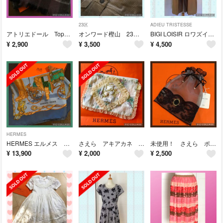
23区
ADIEU TRISTESSE
アトリエドール Topys トピーズ ストール マフラー
オンワード樫山 23区 ブルゾン コーデﾕロイ オーバーサイズ キャメル
BIGI LOISIR ロワズイール 綿100％ アウター キャメル F
¥
2,900
¥
3,500
¥
4,500
HERMES
HERMES エルメス カレ スカーフ MUSEE 博物館 ブルーグレー
さえら アキアカネ ポーチ ナイロン100％ 花柄
未使用！ さえら ポーチ オーガンジー×レース
¥
13,900
¥
2,000
¥
2,500