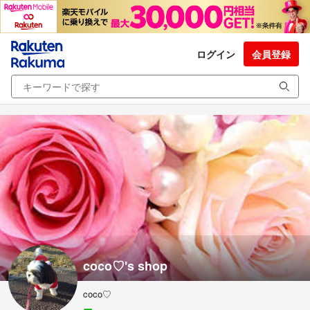
ログイン
会員登録
coco♡'s shop
coco♡