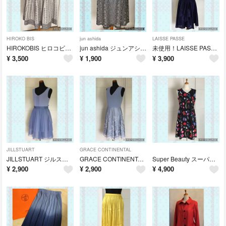
HIROKO BIS
jun ashida
LAISSE PASSE
HIROKOBIS ヒロコビス スカート ベージュ×ブラック 9
jun ashida ジュンアシダ レース スカート グレー 9
未使用！LAISSE PASSE レッセパッセ ワンピース ネイビー 36
¥
3,500
¥
1,900
¥
3,900
JILLSTUART
GRACE CONTINENTAL
JILLSTUART ジルスチュアート ワンピース ブルー系 4
GRACE CONTINENTAL グレースコンチネンタル ワンピース ブルー系
Super Beauty スーパービューティー ワンピース ブラック×花柄 40
¥
2,900
¥
2,900
¥
4,900