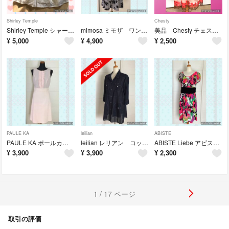
Shirley Temple
Chesty
Shirley Temple シャーリーテンプル ドレス 綿100％ 白 120
mimosa ミモザ ワンピース ビジュー付き モノトーン 11AR
美品 Chesty チェスティ レース スカート カラフル 1
¥
5,000
¥
4,900
¥
2,500
PAULE KA
leilian
ABISTE
PAULE KA ポールカ ワンピース 桜色 36
leilian レリアン コットン100％ シャツ ブラウス ネイビー 13＋
ABISTE Liebe アビステ リエべ ワンピース 花柄 42
¥
3,900
¥
3,900
¥
2,300
1 / 17 ページ
取引の評価