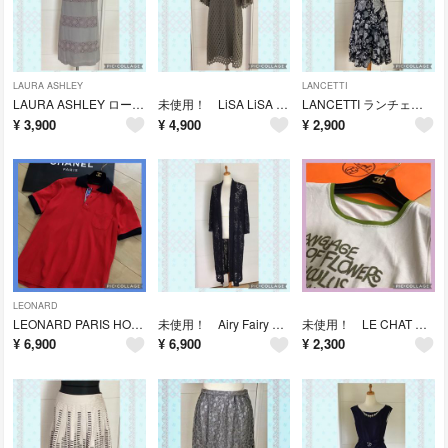
LAURA ASHLEY
LANCETTI
LAURA ASHLEY ローラアシュレイ ワンピース 麻 グレージュ 9
未使用！ LiSA LiSA ASHIYA ワンピース カーキー 11
LANCETTI ランチェッティ ツーピース コットン100％ モノトーン 40
¥
3,900
¥
4,900
¥
2,900
LEONARD
LEONARD PARIS HOMME レオナールパリ ポロシャツ 赤 48
未使用！ Airy Fairy New York ロングカーディガン レース
未使用！ LE CHAT BLANC ルシャブラン Tシャツ 綿100％
¥
6,900
¥
6,900
¥
2,300