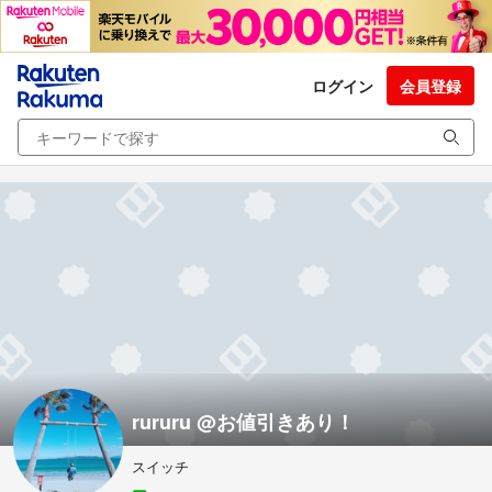
ログイン
会員登録
rururu @お値引きあり！
スイッチ