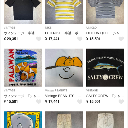
VINTAGE
NIKE
UNIQLO
ヴィンテージ 半袖 サーマルTシャツ ワッフル コットン100% ヘンリーネック
OLD NIKE 半袖 ポロシャツ 太ボーダー スウッシュロゴ 刺繍 良配色
OLD UNIQLO Tシャツ 80s 初期タグ マルチボーダー クルーネック
¥
20,351
¥
17,441
¥
15,501
VINTAGE
Vintage PEANUTS
VINTAGE
ヴィンテージ Tシャツ クマノミ ニモ フィリピン スーベニア タグ付き 南国
Vintage PEANUTS リンガーTシャツ チャーリー・ブラウン アメカジ
SALTY CREW Tシャツ カジキ 魚 フィッシング ビッグマン アウトドア
¥
15,501
¥
17,441
¥
15,501