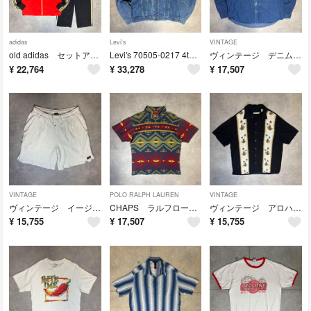
adidas
Levi's
VINTAGE
old adidas セットアップ トラックジャケット ベンフィカ 上下 名門
Levi's 70505-0217 4th Gジャン 90s USA製 短丈
ヴィンテージ デニムシャツ 2nd ドーナツボタン フラップポケット 90s
¥
22,764
¥
33,278
¥
17,507
VINTAGE
POLO RALPH LAUREN
VINTAGE
ヴィンテージ イージーショーツ サーマル ワッフル ドローコード コットン100
CHAPS ラルフローレン ポロシャツ 90s ネイティブ オルテガ 鹿の子
ヴィンテージ アロハシャツ 縦パネル パイナップル ヤシの木 レーヨン ボックス
¥
15,755
¥
17,507
¥
15,755