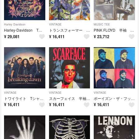
Harley Davidson
VINTAGE
MUSIC TEE
Harley-Davidson Tシャツ アリゲーター フレイム 炎 引き裂き
トランスフォーマー Tシャツ アニメT ムービー プリント ガルバトロン 宇宙船
PINK FLOYD 半袖 Tシャツ ウマグマ アルバムジャケ写 バンT
¥
29,081
¥
16,411
¥
23,712
VINTAGE
VINTAGE
VINTAGE
トワイライト Tシャツ カレン一族 ヴァンパイア 人狼 ムービー コピーライト
スカーフェイス 半袖 Tシャツ アルパチーノ 83年映画 ムービー プリント 黒
ボーイズン・ザ・フッド 半袖 Tシャツ ムービー 92年映画 黒人 プリント
¥
16,411
¥
16,411
¥
16,411