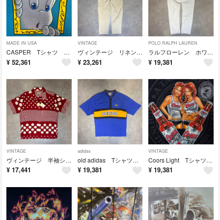
MADE IN USA
VINTAGE
POLO RALPH LAUREN
CASPER Tシャツ 90s USA製 ムービー ヴィンテージ 両面プリント
ヴィンテージ リネンスラックス パンツ ストライプ ツータック 90s ワイド
ラルフローレン ホワイトデニム IDEAL ZIP ストレート レザー W32
¥
52,361
¥
23,261
¥
19,381
VINTAGE
adidas
VINTAGE
ヴィンテージ 半袖シャツ ドット柄 水玉 大玉 レーヨン とろみ ボックス 開襟
old adidas Tシャツ 90s ハーフジップ トレフォイルロゴ 白タグ
Coors Light Tシャツ アメリカビール 企業 セクシーガール エロ
¥
17,441
¥
19,381
¥
19,381