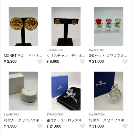
Christian Dior
SWAROVSKI
MONET モネ イヤリング 大きめ 丸型 ゴールドカラー no.207
クリスチャン ディオール イヤリング ロゴ ゴールドカラー no.207
3個セット スワロフスキー 置物 クリスタル チューリップ no.207
¥
2,200
¥
6,900
¥
21,000
SWAROVSKI
SWAROVSKI
SWAROVSKI
箱付き スワロフスキー ジュエリーボックス アクセサリーケース no.206
箱付き スワロフスキー クリスタル オブジェ ローズブロッサム no.206
箱付き スワロフスキー クリスタル ヘビ スネーク 置物 干支 no.206
¥
1,900
¥
21,000
¥
51,000