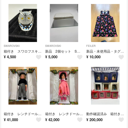
SWAROVSKI
SWAROVSKI
FEILER
箱付き スワロフスキー クリスタル 置物 フクロウ 目玉イエロー no.206
新品 2個セット SWAROVSKI スワロフスキー 台座 ミラー no.206
新品・未使用品・タグ付き フェイラー エプロン 紫陽花 あじさい no.206
¥
4,500
¥
5,000
¥
10,000
箱付き レンチドール（証明書付き）イタリア製 ブラック・グレー no.26
箱付き レンチドール（証明書付き）イタリア製 女の子 ピンク 帽子 no.26
動作確認済み 箱付き リュージュ オルゴール セット コレクターズ no.205
¥
41,000
¥
42,000
¥
200,000