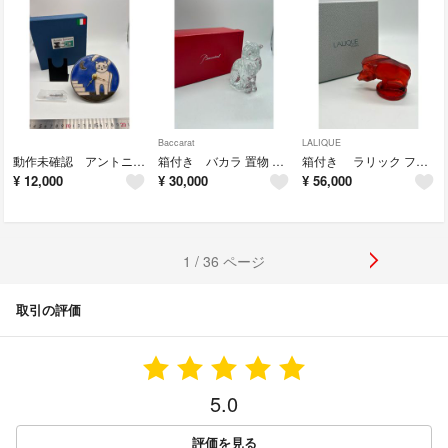
Baccarat
LALIQUE
動作未確認 アントニオ ザッカレラ 置時計 ネコ 猫 ねこ cat no.200
箱付き バカラ 置物 フィギュリン クリスタル とら トラ 虎 寅 no.200
箱付き ラリック フィギュリン 置物 クリスタル 干支 レッド no.200
¥
12,000
¥
30,000
¥
56,000
1 / 36 ページ
取引の評価
5.0
評価を見る