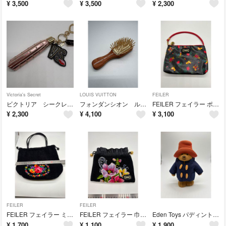
¥
3,500
¥
3,500
¥
2,300
Victoria's Secret
LOUIS VUITTON
FEILER
ビクトリア シークレット キーホルダー バッグチャーム ① no.208
フォンダンシオン ルイ ヴィトン ミニヘアブラシ パリ限定 no.208
FEILER フェイラー ポーチ ハイジ ブラック 小物入れ no.207
¥
2,300
¥
4,100
¥
3,100
FEILER
FEILER
FEILER フェイラー ミニトートバッグ 花柄 巾着バッグ no.207
FEILER フェイラー 巾着ポーチ ポーチ 花柄 シュニール織 no.207
Eden Toys パディントン ベア 貯金箱 くまのパディントン no.207
¥
1,700
¥
1,100
¥
1,900