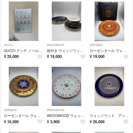
GUCCI
WEDGWOOD
VERSACE
GUCCI グッチ ノベルティ アドベントカレンダー no.204
箱付き ウェッジウッド カップ ソーサー プレート ティーガーデン no.203
ローゼンタール ヴェルサーチ メデューサ 大皿 プレート 金彩 no.202
¥
25,000
¥
19,000
¥
19,000
VERSACE
WEDGWOOD
ローゼンタール ヴェルサーチ 飾り皿 コルトレージュ・ド・ノエル no.201
WEDGWOOD ウェッジウッド プレート ビアンカ 花柄 大皿 no.202
ウェッジウッド アンセミオン ブルー プレート 大皿 金彩 飾り皿 no.201
¥
16,000
¥
3,900
¥
26,000