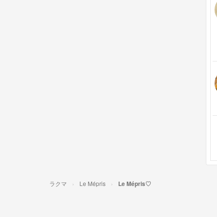
ラクマ
Le Mépris
Le Mépris♡