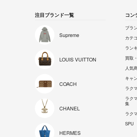
注目ブランド一覧
コン
ブラ
Supreme
カテ
ラン
買取
LOUIS
VUITTON
人気
キャ
COACH
ラクマp
ラク
集
CHANEL
ラク
SPU
HERMES