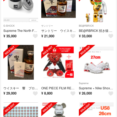
G-SHOCK
サントリー
BE@RBRICK
Supreme The North Face G-SHOCK シュプリーム
サントリー ウイスキー 響 ブロッサムハーモニー2022
BE@RBRICK 招き猫 千万両 金×開運 銀 100％ & 400％
¥
35,000
¥
21,000
¥
33,000
Supreme
ウイスキー 響 ブロッサムハーモニー 2022 1本
ONE PIECE FILM RED シャンクスべあ
Supreme × Nike Shox Ride 2 White 新品27
¥
29,000
¥
8,800
¥
26,000