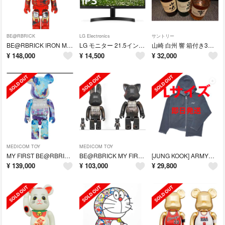
BE@RBRICK
LG Electronics
サントリー
BE@RBRICK IRON MAN MARK VII DAMAGE 1000％
LG モニター 21.5インチ IPS液晶 傷なし美品
山崎 白州 響 箱付き3本セット
¥
148,000
¥
14,500
¥
32,000
MEDICOM TOY
MEDICOM TOY
MY FIRST BE@RBRICK B@BY MARBLE 1000%
BE@RBRICK MY FIRST B@BY SPACE2体セット
[JUNG KOOK] ARMYST ZIP-UP HOODY BLACK L
¥
139,000
¥
103,000
¥
29,800