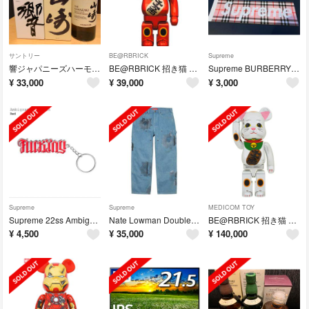
サントリー
BE@RBRICK
Supreme
響ジャパニーズハーモニー 山崎NV 計3本セット 箱付き
BE@RBRICK 招き猫 梅金メッキ 発光 400％
Supreme BURBERRY Box Logo Sticker セット
¥
33,000
¥
39,000
¥
3,000
Supreme
Supreme
MEDICOM TOY
Supreme 22ss Ambigram Keychain
Nate Lowman Double Knee Painter Pant 30
BE@RBRICK 招き猫 銀メッキ 発光 1000％
¥
4,500
¥
35,000
¥
140,000