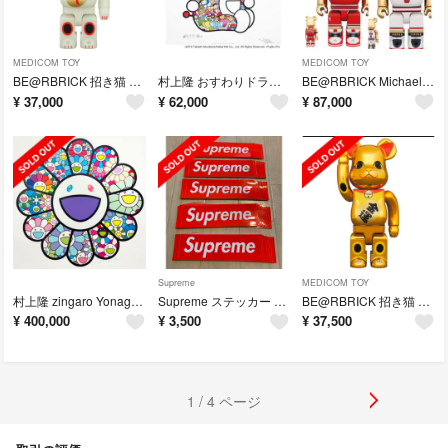
MEDICOM TOY
MEDICOM TOY
BE@RBRICK 招き猫 福入 蓄光 400％ 単品
村上隆 おすわりドラえもん「毎日がお祭りだ！」ポスター作品
BE@RBRICK Michael Jordan 100％ 400％ 2種セット
¥
37,000
¥
62,000
¥
87,000
Supreme
MEDICOM TOY
村上隆 zingaro Yonaguni ED100
Supreme ステッカー ボックスロゴ 50枚セット
BE@RBRICK 招き猫 金運 金メッキ 参 400％
¥
400,000
¥
3,500
¥
37,500
1 / 4 ページ