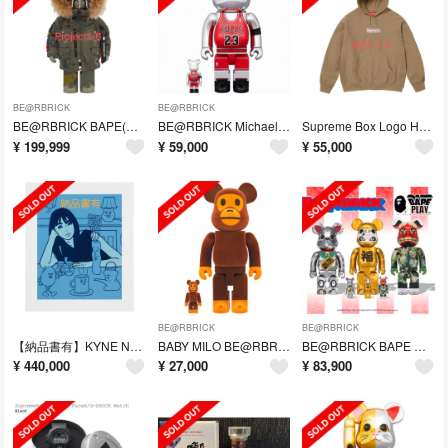
BE@RBRICK
BE@RBRICK
BE@RBRICK BAPE(R) ALPHA CAMO SHARK 1000%
BE@RBRICK Michael Jordan 1998 LAST SHOT
Supreme Box Logo Hooded Sweatshirt Sand
¥
199,999
¥
59,000
¥
55,000
BE@RBRICK
BE@RBRICK
【納品書有】KYNE NONCHELEEE untitled 2023 Blue
BABY MILO BE@RBRICK FLOCKY 100% & 400%
BE@RBRICK BAPE 招き猫銀メッキ /達磨 金メッキ /獅子舞 400
¥
440,000
¥
27,000
¥
83,900