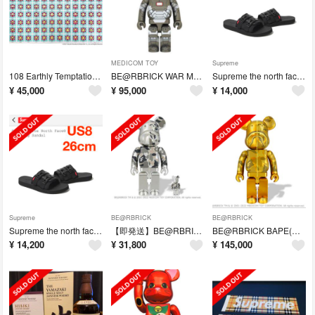
MEDICOM TOY
Supreme
108 Earthly Temptations 村上隆 ポスター ED300
BE@RBRICK WAR MACHINE 1000%
Supreme the north face Trekking Sandal
¥
45,000
¥
95,000
¥
14,000
Supreme
BE@RBRICK
BE@RBRICK
Supreme the north face Trekking Sandal
【即発送】BE@RBRICK BAPE® CAMO SHARK 400％
BE@RBRICK BAPE(R) CAMO SHARK 1000％ GOLD
¥
14,200
¥
31,800
¥
145,000