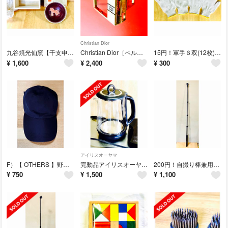
Christian Dior
九谷焼光仙窯【干支申酒盃】酒盃縁起／盃／お猪口／ぐい呑み／小鉢／豆皿／新
Christian Dior［ベルト用バックル］45×33 タグ付き仏製
15円！軍手６双(12枚)に増量！整備/掃除/家庭菜園/防災常備/作業手袋新
¥
1,600
¥
2,400
¥
300
アイリスオーヤマ
F）【 OTHERS 】野球帽/ベースボール・キャップ/黒無地にワンポイント
完動品アイリスオーヤマ電気ケトルIKE-G1500T『ガラス製ケトル』サーバー
200円！自撮り棒兼用マルチスタンド／５段スライド／~169cm
¥
750
¥
1,500
¥
1,100