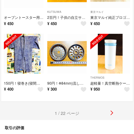
KUTSUWA
東京マルイ
オーブントースター用受け皿/グリル・トレー/新
2百円！子供の自立サポート！準備確認ボード/忘れ物チェックパネル/マグネット黒板
東京マルイ純正プロゴーグル/サバイバルゲーム保護眼鏡◎DIYや防災の備えにも
¥
450
¥
450
¥
450
THERMOS
150円！寝巻き(寝間着)寝具/和装/旅館/浴衣/介護/入院/部屋着/寛ぎ着
90円！Φ84mm)流し排水栓目皿/ゴミ受け/ステンレス部品
超軽量！真空断熱ケータイマグ◎サーモス保温保冷直飲ボトル
¥
400
¥
300
¥
950
1 / 22 ページ
取引の評価