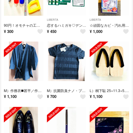
LIBERTA
LIBERTA
90円！オモチャの工具◎大工道具７点セット/キッズトイ/フィギュア/新
恋するハミガキ♡デンティス(ミニサイズ10回分×５つ)
☆頑固なカビ・汚れ用【カビ取りゲルスプレー】吹きかけて殺菌洗浄！カビダッシュ 新
¥
300
¥
450
¥
1,000
M）作務衣◼️甚平／作業着／コットン／リラックスウェア
M）抗菌防臭ナノ・プラチナ◇オーガニックコットンＴシャツ/ボーダー/通気性
L）桐下駄 25×11.3×5.4cm /鼻緒◎ 裸足/足のリフレッシュ
¥
1,100
¥
700
¥
1,100