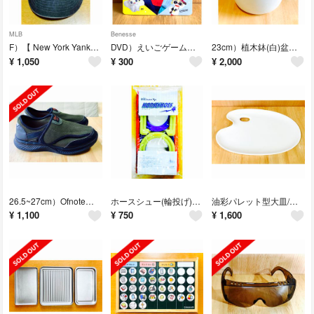
MLB
Benesse
F）【 New York Yankees 】MLB野球帽/ベースボール・キャップ
DVD）えいごゲームであそぼう！こどもチャレンジEnglish 4枚まとめ売り
23cm）植木鉢(白)盆栽鉢/プランター/金魚鉢/食材保存容器/火鉢
¥
1,050
¥
300
¥
2,000
26.5~27cm）Ofnoteリラックスシューズ/ 男女兼用/室内履/介護にも
ホースシュー(輪投げ)馬の蹄鉄投げゲーム/庭で/公園で/キャンプで/アウトドアで
油彩パレット型大皿/パーティープレート/盛皿/トレー/POP/41×27cm
¥
1,100
¥
750
¥
1,600