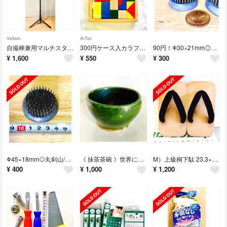
Velbon
ArTec
自撮棒兼用マルチスタンド/ Coleman＋Velbonコラボ製品 CO-452
300円ケース入カラフル木製積み木 □ 知育玩具/オモチャ/リラックス/認知予防
90円！Φ30×21mm◎丸剣山(小)生花/花器/華道/新
¥
1,600
¥
550
¥
300
Φ45×18mm◎丸剣山/生花/花器/華道/新
《 抹茶茶碗 》世界にひとつの一点物！丼/盛鉢/植木鉢/花器/創作品/新
M）上級桐下駄 23.3×11.8×5.2cm /鼻緒◎ 裸足/足のリフレッシュ
¥
400
¥
1,000
¥
1,200