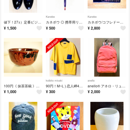
Kanebo
Kanebo
値下！27±）定番ビジネスシューズ◼️通勤/通学/冠婚葬祭/新品/ATOMY
カネボウ ◎ 携帯用リップブラシ
カネボウ/コフレドール グラン/オークルD ﾌｧﾝﾃﾞｰｼｮﾝ＋ｹｰｽ
¥
1,500
¥
500
¥
2,800
koibito misaki
anello
100円《 抹茶茶碗 》世界にひとつの一点物！丼/盛鉢/植木鉢/花器/創作品/新
90円！M~L ) 恋人岬4ポケットTシャツ/ koibito misaki
anello®︎ アネロ・リュック/デニム/帆布/ 28×40cm /えんじ色
¥
1,000
¥
300
¥
2,000