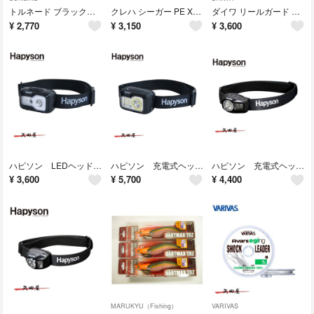
トルネード ブラックストリーム極 2.5号 (1002) サンライン 50ｍ
クレハ シーガー PE X8 300m 1号 (8597)
ダイワ リールガード BIG オイル グリス スプレーセット (6795)
¥
2,770
¥
3,150
¥
3,600
ハピソン LEDヘッドランプ YF-605 (5615) ヘッドランプ チェストライト
ハピソン 充電式ヘッドランプ YF-606 (5622) ヘッドランプ チェストライト
ハピソン 充電式ヘッドランプ YF-280B (5639) ヘッドランプ チェストライト
¥
3,600
¥
5,700
¥
4,400
MARUKYU（Fishing）
VARIVAS