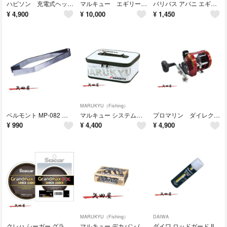
ハピソン 充電式ヘッドランプ YF-281B (5646) ヘッドランプ チェストライト
マルキュー エギリー ダートマックスTRZ 3.5号 30g TZ06 オレンジヘッド/ダークグリーンボーダーレッド 3本
バリバス アバニ エギング ショックリーダー フロロカーボン 2号 (5293)
¥
4,900
¥
10,000
¥
1,450
MARUKYU（Fishing）
ベルモント MP-082 美粧魚骨抜き「西型」 120mm (0825)
マルキュー システムクールポーチ MQ-02 (4551)
プロマリン ダイレクトハンター船 DH-800N (282787)
¥
990
¥
4,400
¥
4,900
MARUKYU（Fishing）
DAIWA
クレハ シーガー グランドマックスFX ショックリーダー 30m 1.75号
マルキュー デカバン (4276)
ダイワ ロッドガード II-１００ コーティング剤 (4095)