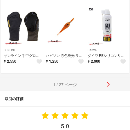
SUNLINE
DAIWA
サンライン 手甲グローブ SUG-604 ブラック Mサイズ (7581)
ハピソン 赤色発光 ラバートップミニウキ YF-065DL 1号 (0979)
ダイワ PEシリコンリッチコート G300 (8142) PEラインコーティング
¥
2,550
¥
1,250
¥
2,900
1 / 27 ページ
取引の評価
5.0