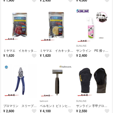
¥
1,900
¥
2,450
¥
4,000
SUNLINE
ミヤマエ イカキッタン2 レッド (ケイムラ）（5055）
ミヤマエ イカキッタン2 夜光 （5055）
サンライン PE 撥ッスル SO-80 100ml (5753)
¥
1,620
¥
1,620
¥
2,400
belmont
SUNLINE
プロマリン スリーブロックプレッサー PHP607 結束器具 (0369)
ベルモント ピトンヒッター 磯用ハンマー MS-054 (0546)
サンライン 手甲グローブ SUG-604 ブラック Lサイズ (7598)
¥
2,600
¥
4,100
¥
2,550