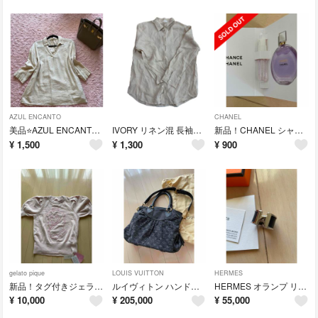
AZUL ENCANTO
CHANEL
美品⭐️AZUL ENCANTOリネン麻混シャツ
IVORY リネン混 長袖シャツ ベージュ
新品！CHANEL シャネル チャンスオータンドゥルオードゥバルファム
¥
1,500
¥
1,300
¥
900
gelato pique
LOUIS VUITTON
HERMES
新品！タグ付きジェラートピケ可愛い半袖ルームウェア
ルイヴィトン ハンドバッグ モノグラム・デニム ネオ・カビィ MM M95351
HERMES オランプ リング GM ブラック × シルバー Mサイズ
¥
10,000
¥
205,000
¥
55,000