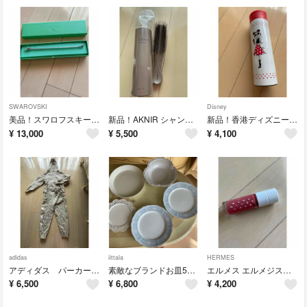
SWAROVSKI
Disney
美品！スワロフスキー素敵なテニスブレスレット
新品！AKNIR シャンプーブラシ
新品！香港ディズニー 三浦大地 コラボ ステンレスボトル
¥
13,000
¥
5,500
¥
4,100
adidas
iittala
HERMES
アディダス パーカー&スウェット上下セット
素敵なブランドお皿5枚セット
エルメス エルメジスティブル リップオイル 05 ローズ コラ 8.5ml
¥
6,500
¥
6,800
¥
4,200