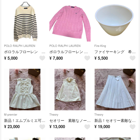
POLO RALPH LAUREN
POLO RALPH LAUREN
Fire-King
ポロラルフローレン ボーダーコットンニットプルオーバー ショルダーボタン S
ポロラルフローレン ピンク ケーブルニット セーター
ファイヤーキング 希少ボウル
¥
5,000
¥
7,800
¥
5,500
M-premier
Theory
Theory
新品！エムプルミエ可愛いブラウス
セオリー 素敵なノースリーブ ブラウス
新品！セオリー素敵なスカート
¥
23,000
¥
13,000
¥
19,000