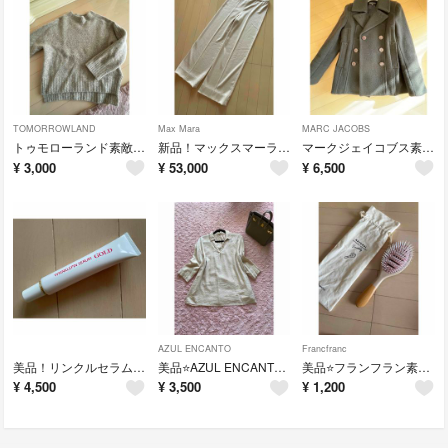
TOMORROWLAND
Max Mara
MARC JACOBS
トゥモローランド素敵なセーター
新品！マックスマーラ ニットパンツ
マークジェイコブス素敵なピーコート
¥
3,000
¥
53,000
¥
6,500
AZUL ENCANTO
Francfranc
美品！リンクルセラムゴールド
美品⭐️AZUL ENCANTOリネン麻混シャツ
美品⭐️フランフラン素敵なヘアブラシ
¥
4,500
¥
3,500
¥
1,200