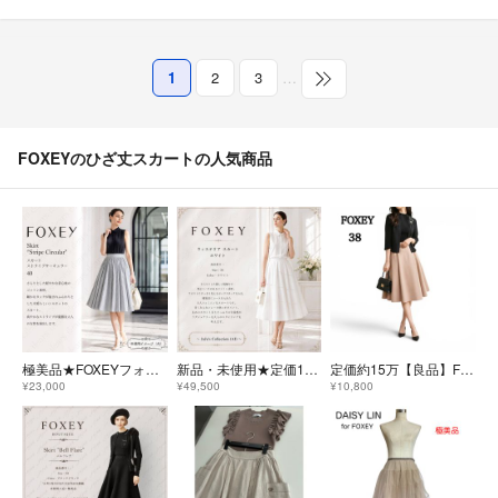
1
2
3
…
FOXEYのひざ丈スカートの人気商品
極美品★FOXEYフォクシースカート ストライプサーキュラー 40掲載商品
新品・未使用★定価13万✨FOXEY/フォクシー ウィステリア スカート38
定価約15万【良品】FOXEYフォクシーブティック スカート アルテミス 38
¥23,000
¥49,500
¥10,800