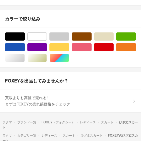
カラーで絞り込み
ブラック/黒色系
ホワイト/白色系
グレー/灰色系
ブラウン/茶色系
ベージュ系
グ
ブルー・ネイビー/青色系
パープル/紫色系
イエロー/黄色系
ピンク/桃色系
レッド/赤色系
オ
シルバー/銀色系
ゴールド/金色系
マルチカラー
FOXEYを出品してみませんか？
買取よりも高値で売れる!
まずはFOXEYの売れ筋価格をチェック
ラクマ
ブランド一覧
FOXEY（フォクシー）
レディース
スカート
ひざ丈スカー
ト
ラクマ
カテゴリ一覧
レディース
スカート
ひざ丈スカート
FOXEYのひざ丈スカ
ート