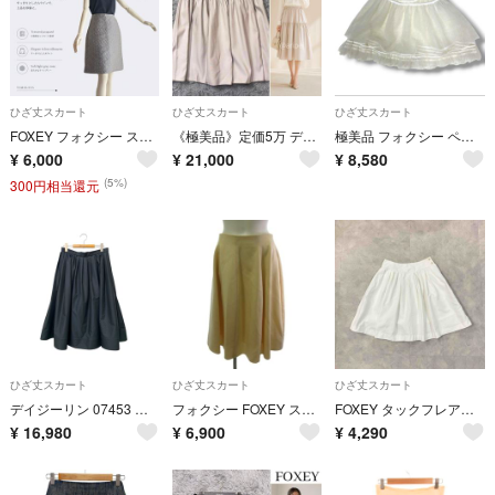
ひざ丈スカート
ひざ丈スカート
ひざ丈スカート
FOXEY フォクシー スカート ジャガード グレー ひざ丈
《極美品》定価5万 デイジーリン スプレーローズ ギャザースカート グレージュ
極美品 フォクシー ペチコート パニエ チュール スカート 白 Fサイズ
¥
6,000
¥
21,000
¥
8,580
(5%)
300円相当還元
ひざ丈スカート
ひざ丈スカート
ひざ丈スカート
デイジーリン 07453 スカート 42 ブラック フレア IT9MOQ340W78
フォクシー FOXEY スカート フレア 膝丈 アイボリー 40
FOXEY タックフレア膝丈スカート レディース L
¥
16,980
¥
6,900
¥
4,290