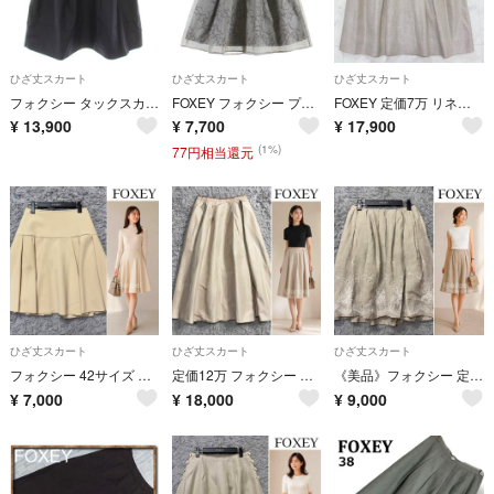
ひざ丈スカート
ひざ丈スカート
ひざ丈スカート
フォクシー タックスカート ひざ丈 フレア ロゴプレート 絹 シルク 42 紺
FOXEY フォクシー プリーツ総柄フレアスカート レーヨン ナイロン グレー 36182-ASFG07T レディース
FOXEY 定価7万 リネンコットン スカート タックポケット 38 ベージュ
¥
13,900
¥
7,700
¥
17,900
(1%)
77円相当還元
ひざ丈スカート
ひざ丈スカート
ひざ丈スカート
フォクシー 42サイズ ひざ丈 タックフレアスカート ベージュ 洗える 上品
定価12万 フォクシー 人気 再販 シルクグログラン パラソルフレアスカート
《美品》フォクシー 定価13万 刺繍バルーンスカート リネンフラワー ナチュラル
¥
7,000
¥
18,000
¥
9,000