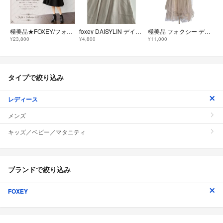
極美品★FOXEY/フォクシー ベルフレア 38 ブラック'21年9月掲載商品。
foxey DAISYLIN デイジーリン リネンスカート 38
極美品 フォクシー デイジーリン チュチュプリマドンナ チュールスカート L
¥23,800
¥4,800
¥11,000
タイプで絞り込み
レディース
メンズ
キッズ／ベビー／マタニティ
ブランドで絞り込み
FOXEY