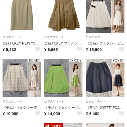
ひざ丈スカート
ひざ丈スカート
ひざ丈スカート
美品 FOXEY NEW YORK フォクシーニューヨーク ひざ丈 タイトスカート 39845 サイズ38 ライトベージュ レディース 古着 中古 USED
美品 FOXEY フォクシー シルク エアリーペタルスカート 27681 サイズ38 ベージュ レディース 古着 中古 USED
《美品》フォクシー 定価11万 フレアスカート Gianna 2022年 白
¥
5,532
¥
6,665
¥
15,900
ひざ丈スカート
ひざ丈スカート
ひざ丈スカート
《美品》フォクシー 定価8万 フレアスカート ハイドランジア ジャガード 光沢感
《美品》フォクシー ストレッチフレアスカート ライトグリーン
《美品》定価7万 FOXEY タックフレアスカート Lempika ネイビー
¥
10,000
¥
14,000
¥
6,400
1%還元