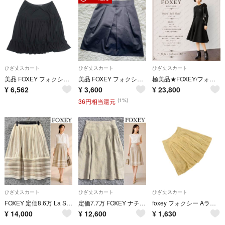
ひざ丈スカート
ひざ丈スカート
ひざ丈スカート
美品 FOXEY フォクシー ストレッチ素材 ティアードスカート イージーウエスト 膝丈 シャーリングデザイン 40 ブラック レディース 古着 中古 USED
美品 FOXEY フォクシー ウール ひざ丈 フレアスカート 40 ダークグレー
極美品★FOXEY/フォクシー ベルフレア 38 ブラック'21年9月掲載商品。
¥
6,562
¥
3,600
¥
23,800
(1%)
36円相当還元
ひざ丈スカート
ひざ丈スカート
ひざ丈スカート
FOXEY 定価8.6万 La Seine シルクコットン ストライプスカート
定価7.7万 FOXEY ナチュラルリネン ピンタックフレアスカート ひざ丈
foxey フォクシー Aライン 台形 スカート size40/オリーブ ■◆ レディース
¥
14,000
¥
12,600
¥
1,630