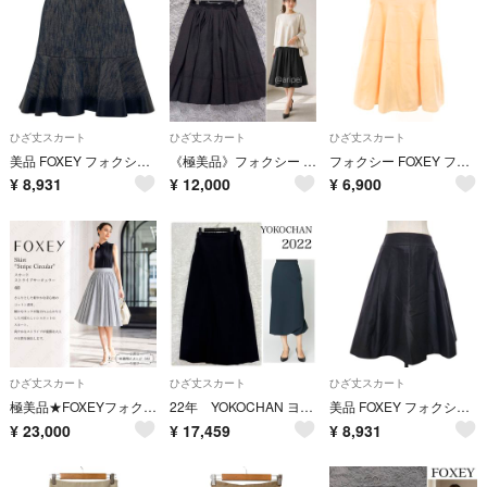
ひざ丈スカート
ひざ丈スカート
ひざ丈スカート
美品 FOXEY フォクシー ポリウレタン加工 フレアスカート 39701 サイズ38 ネイビー ブラウン レディース 古着 中古 USED
《極美品》フォクシー 定価9.3万 ワッフルタックフレアスカート ダークグレー
フォクシー FOXEY フレアスカート ひざ丈 タック 40 アイボリー
¥
8,931
¥
12,000
¥
6,900
ひざ丈スカート
ひざ丈スカート
ひざ丈スカート
極美品★FOXEYフォクシースカート ストライプサーキュラー 40掲載商品
22年 YOKOCHAN ヨーコチャン コクーンスカート
美品 FOXEY フォクシー タックフレアスカート 38636 サイズ38 ブラック レディース 古着 中古 USED
¥
23,000
¥
17,459
¥
8,931