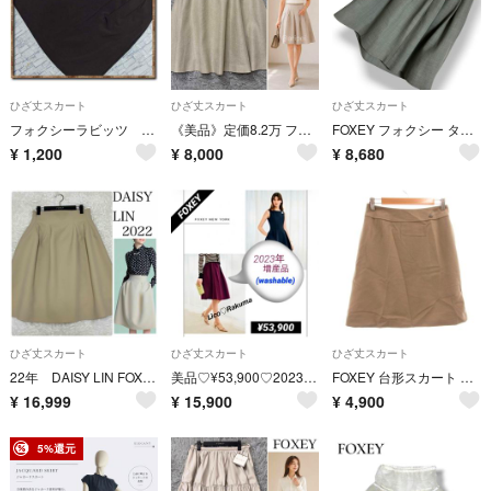
ひざ丈スカート
ひざ丈スカート
ひざ丈スカート
フォクシーラビッツ ナイロンカットスカート 茶
《美品》定価8.2万 フォクシー リネンコットン フレアスカート ボタン ひざ丈
FOXEY フォクシー タックフレアスカート グレー ウール 裏地付き ロゴプレート ボックスプリーツ フォーマル 日本製【38】
¥
1,200
¥
8,000
¥
8,680
ひざ丈スカート
ひざ丈スカート
ひざ丈スカート
22年 DAISY LIN FOXEY High-Hip Skirt 06586
美品♡¥53,900♡2023年増産品♡FOXEY♡フレアスカート
FOXEY 台形スカート 40 ベージュ ひざ丈 フェイクスエード /NL
¥
16,999
¥
15,900
¥
4,900
5%還元