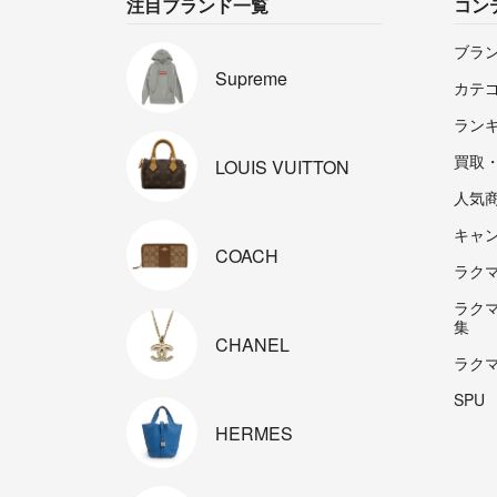
注目ブランド一覧
コン
ブラ
Supreme
カテ
ラン
買取
LOUIS
VUITTON
人気
キャ
COACH
ラクマp
ラク
集
CHANEL
ラク
SPU
HERMES