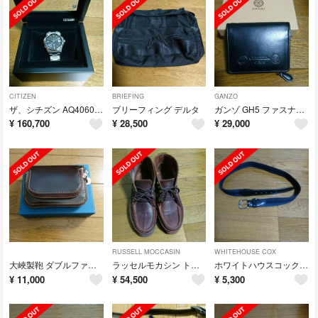
CITIZEN
BRIEFING
GANZO
ザ、シチズン AQ4060-50E
ブリーフィング デルタ
ガンゾ GH5 ファスナー2つ折り財布
¥
160,700
¥
28,500
¥
29,000
RUSSELL MOCCASIN
WHITEHOUSE COX
大峽製鞄 ダブルファスナーケース
ラッセルモカシン トリプルヴァンプ
ホワイトハウスコックス リボンベルト
¥
11,000
¥
54,500
¥
5,300