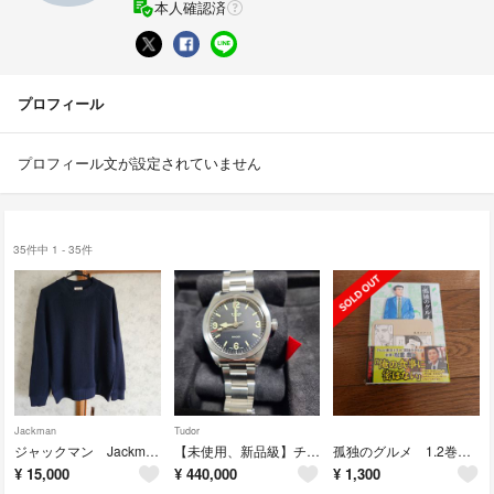
本人確認済
プロフィール
プロフィール文が設定されていません
35件中 1 - 35件
Jackman
Tudor
ジャックマン Jackman ワッフルミッドネック JM7607
【未使用、新品級】チューダー TUDOR レンジャー 39mm
孤独のグルメ 1.2巻 文庫本
¥
15,000
¥
440,000
¥
1,300