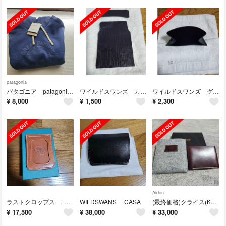
patagonia
パタゴニア patagonia GPIW アップライザル▪︎フーディ
ワイルドスワンズ カーサ用 プロテクター
ワイルドスワンズ グラウンダー用 小銭入れカバー
¥
8,000
¥
1,500
¥
2,300
Alden
ラストクロップス LAST CROPS VERTOR カード定期入れ
WILDSWANS CASA
(最終価格)クライス(KREIS)シェルコードバン 二つ折札入れ ラコタハウス
¥
17,500
¥
38,000
¥
33,000