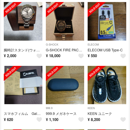
G-SHOCK
ELECOM
腕時計スタンド(ウォールナット製)
G-SHOCK FIRE PACKAGE'22
ELECOM USB Type-C
¥
2,000
¥
18,000
¥
550
999.9
KEEN
スマホフィルム Galaxy s22 sc-51c
999.9 メガネケース
KEEN ユニーク
¥
620
¥
1,100
¥
8,200