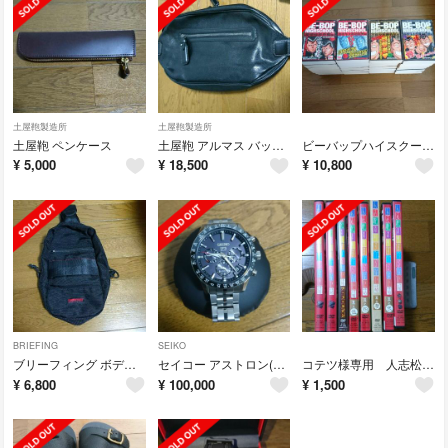
土屋鞄製造所
土屋鞄製造所
土屋鞄 ペンケース
土屋鞄 アルマス バッファローボディバッグ
ビーバップハイスクール コンビニ本 全巻
¥
5,000
¥
18,500
¥
10,800
BRIEFING
SEIKO
ブリーフィング ボディバッグ
セイコー アストロン(カゲトラ様専用)
コテツ様専用 人志松本のすべらない話
¥
6,800
¥
100,000
¥
1,500