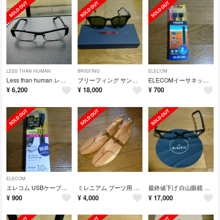
LESS THAN HUMAN
BRIEFING
ELECOM
Less than human レスザンヒューマン
ブリーフィング サングラス
ELECOMイーサネット対応スーパースリムHDMIケーブル CAC-HD14SS
¥
6,200
¥
18,000
¥
700
ELECOM
エレコム USBケーブル USB3.0 マイクロBケーブル microB-A 極
ミレニアム ブーツ用 シューキーパー
最終値下げ 白山眼鏡 TOSS 1988
¥
900
¥
4,000
¥
17,000