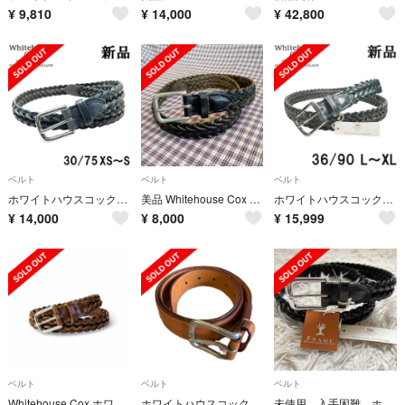
¥
9,810
¥
14,000
¥
42,800
ベルト
ベルト
ベルト
ホワイトハウスコックス28mmナローメッシュベルト紺ネイビー30/75 XS～Ｓ
美品 Whitehouse Cox レザーメッシュベルト
ホワイトハウスコックス32mmメッシュベルト36/90 L～XLネイビー紺WHC
¥
14,000
¥
8,000
¥
15,999
ベルト
ベルト
ベルト
Whitehouse Cox ホワイトハウスコックス レザー メッシュベルト ブラウン size 30 / 75
ホワイトハウスコックス レザーベルト ブラウン 英国製 サイズ32/80
未使用 入手困難 ホワイトハウスコックス メッシュベルト ブラック 廃盤品