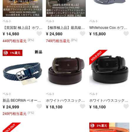
ベルト
ベルト
ベルト
【英国製 極上品】ホワイトハウスコックス 最高級英国ブライドルレザードレスベルト
【極厚極上品】最高級イングリッシュブライドルレザーベルト ホワイトハウスコックス
Whitehouse Cox ホワイトハウスコックス ベルト 黒 【古着】【中古】【送料無料】
¥
14,980
¥
24,980
¥
15,800
(3%)
(3%)
449円相当還元
749円相当還元
1%還元
ベルト
ベルト
ベルト
新品 BEORMA ベオーマ レザー メッシュベルト 32/80 M ブラック 黒 イギリス製 元WHCの職人によるハンドメイド
ホワイトハウスコックス／Whitehouse Cox ベルト ビジネス メンズ 男性 男性用 レザー 革 本革 ダークブラウン 茶 ブラウン B9427 BRIDLE LEATHER 32mm 定番
ホワイトハウスコックス／Whitehouse Cox ベルト ビジネス メンズ 男性 男性用 レザー 革 本革 ブラック 黒 B9427 BRIDLE LEATHER 32mm 定番
¥
24,999
¥
18,100
¥
18,100
(1%)
249円相当還元
3%還元