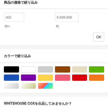
商品の価格で絞り込み
円〜
円
カラーで絞り込み
ブラック/黒色系
ホワイト/白色系
グレー/灰色系
ブラウン/茶色系
ベージュ系
グ
ブルー・ネイビー/青色系
パープル/紫色系
イエロー/黄色系
ピンク/桃色系
レッド/赤色系
オ
シルバー/銀色系
ゴールド/金色系
マルチカラー
WHITEHOUSE COXを出品してみませんか？