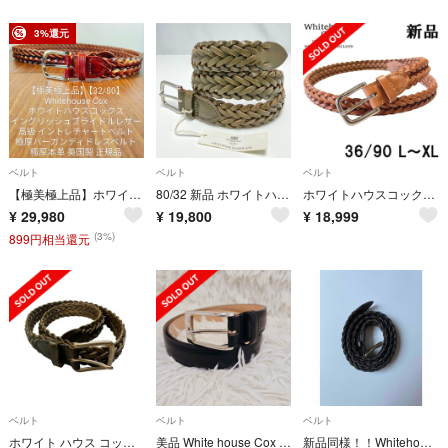
3%還元
ベルト
ベルト
ベルト
【極美極上品】ホワイトハウスコックス バーガンディイントレチャート高級本革ベルト
80/32 新品 ホワイトハウス コックス メッシュ レザー ベルト 編み込み
ホワイトハウスコックス ナロー メッシュベルト 茶 28mm 36/90 XL
¥
29,980
¥
19,800
¥
18,999
(3%)
899円相当還元
ベルト
ベルト
ベルト
ホワイト ハウス コックス ベルト メッシュ カーキ【AFI18-2】
美品 White house Cox ホワイトハウスコックス レザーベルト 黒
新品同様！！Whitehouse Cox ホワイトハウスコックス メッシュベルト