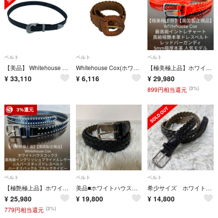
ベルト
ベルト
ベルト
【美品】 Whitehouse Cox / ホワイトハウスコックス | ウエスタンベルト | ブラック | メンズ
Whitehouse Cox(ホワイトハウスコックス) レザー編み込みベルト
【極美極上品】ホワイトハウスコックス 最高級イントレチャートドレスベルト 英国製
¥
33,110
¥
6,116
¥
29,980
(3%)
899円相当還元
3%還元
ベルト
ベルト
ベルト
【極艶極上品】ホワイトハウスコックス 最高級ブライドルレザードレスベルト 英国製
美品■ホワイトハウスコックス ベルト 本革 編み込み イントレチャート ブラック
希少サイズ ホワイトハウスコックス レザー メッシュベルト 36/90 ブラック
¥
25,980
¥
19,800
¥
14,800
(3%)
779円相当還元