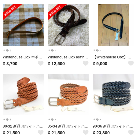
ベルト
ベルト
ベルト
Whitehouse Cox 本革ベルト30(75cm)B.8665焦げ茶色
Whitehouse Cox leather mesh belt brown
【Whitehouse Cox】ウェビングベルトB2323
¥
3,700
¥
12,500
¥
9,000
ベルト
ベルト
ベルト
80/32 新品 ホワイトハウス コックス メッシュ レザー ベルト 編み込み
85/34 新品 ホワイトハウス コックス メッシュ レザー ベルト 編み込み
90/36 新品 ホワイトハウス コックス メッシュ レザー ベルト 編み込み
¥
21,500
¥
21,500
¥
23,800