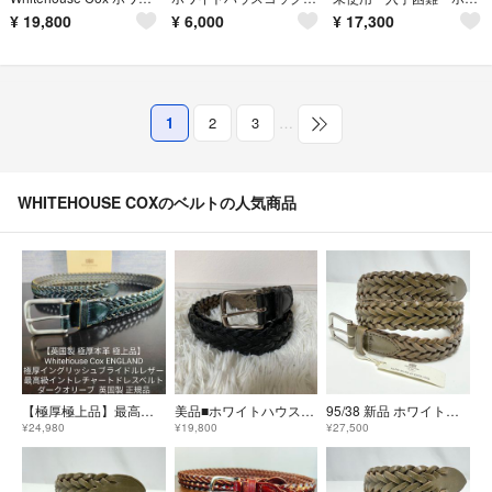
¥
19,800
¥
6,000
¥
17,300
1
2
3
…
WHITEHOUSE COXのベルトの人気商品
【極厚極上品】最高級イングリッシュブライドルレザーベルト ホワイトハウスコックス
美品■ホワイトハウスコックス ベルト 本革 編み込み イントレチャート ブラック
95/38 新品 ホワイトハウス コックス メッシュ レザー ベルト 編み込み
¥24,980
¥19,800
¥27,500