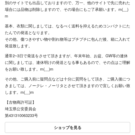
別のサイトでも出品しておりますので、万一、他のサイトで先に売れた
場合には品物は削除しますので、その場合にもご了承願います。m(__)
m
基本、衣類に関しましては、なるべく送料を抑えるためコンパクトにた
たんでの発送となります。
その他、傷つきやすい物や割れ物等はプチプチに包んだ後、箱に入れて
発送致します。
通常2~3日で発送をさせて頂きますが、年末年始、お盆、GW等の連休
に関しましては、連休明けの発送となる事もあるので、その点はご理解
をお願い致します。m(__)m
その他、ご購入前に疑問点などは十分に質問をして頂き、ご購入後につ
きましては、ノークレ・ノーリタとさせて頂きますので宜しくお願い致
します。m(__)m
【古物商許可証】
埼玉県公安委員会
第431310063233号
ショップを見る