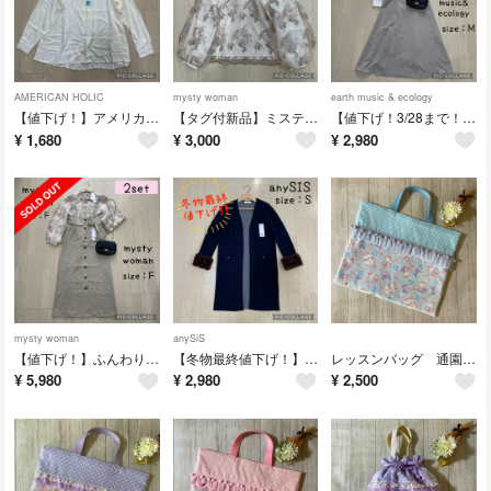
AMERICAN HOLIC
mysty woman
earth music & ecology
【値下げ！】アメリカンホリック サラックールタックブラウス
【タグ付新品】ミスティウーマン フローラルレース刺繍ロングスリーブブラウス
【値下げ！3/28まで！】ドット柄ブラウス×ジレワンピースのコーデ コーデ売り
¥
1,680
¥
3,000
¥
2,980
mysty woman
anySiS
【値下げ！】ふんわりブラウス×上品ジャンスカのコーデ ミスティウーマン
【冬物最終値下げ！】 エニィスィス 2WAYエコファーカフス ロングカーディガン
レッスンバッグ 通園通学 うさぎ柄 水色 ハンドメイド キルティング
¥
5,980
¥
2,980
¥
2,500