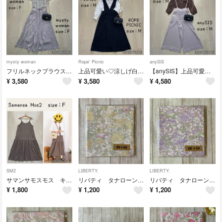
mysty woman
Rope' Picnic
anySiS
フリルネックブラウス×ロングスカートのフェミニンコーデ ミスティウーマン
上品可愛い♡涼しげ白ブラウス×サロペスカートのコーデ コーデ売り ロペピクニック
【anySIS】上品可愛い♡大人のサロペコーデ サロペットコーデ売り
¥
3,580
¥
3,580
¥
4,580
SM2
LIBERTY.
LIBERTY.
サマンサモスモス キャミソールワンピース ドット柄 Samansa Mos2
リバティ タナローン生地 ポウィス シャンパンイエロー
リバティ タナローン生地 ポウィス ムースラベンダー 50×50cm
¥
1,800
¥
1,200
¥
1,200