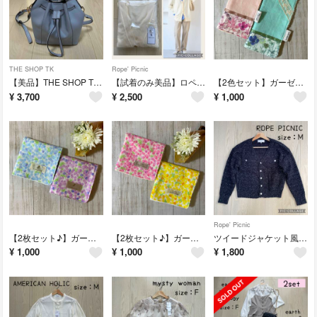
THE SHOP TK
Rope' Picnic
【美品】THE SHOP TK 巾着ショルダーバッグ サックスブルー
【試着のみ美品】ロペピクニック Vネックフォルムカーディガン
【2色セット】ガーゼハンカチ リバティ生地使用 イルマ ハンドメイド
¥
3,700
¥
2,500
¥
1,000
Rope' Picnic
【2枚セット♪】ガーゼハンカチ ハンドメイド ミモザ ブルー・パープル
【2枚セット♪】ガーゼハンカチ ハンドメイド ミモザ ピンク・イエロー
ツイードジャケット風ニットカーディガン ロペピクニック
¥
1,000
¥
1,000
¥
1,800