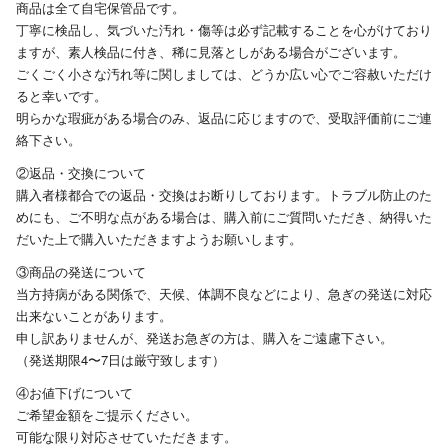
商品は全て自宅保管品です。
丁寧に検品し、気づいた汚れ・傷等は必ず記載することを心がけており
ますが、素人検品に付き、稀に見落としがある場合がございます。
ごくごく小さな汚れ等に関しましては、どうか広い心でご容赦いただけ
ると幸いです。
明らかな瑕疵がある場合のみ、返品に応じますので、受取評価前にご連
絡下さい。
②返品・交換について
購入者様都合での返品・交換はお断りしております。トラブル防止のた
めにも、ご不明な点がある場合は、購入前にご質問いただき、納得いた
だいた上で購入いただきますようお願いします。
③商品の発送について
当方持病がある関係で、天候、体調不良などにより、急ぎの発送に対応
出来ないことがあります。
申し訳ありませんが、発送お急ぎの方は、購入をご遠慮下さい。
（発送期限4〜7日は厳守致します）
④お値下げについて
ご希望金額をご提示ください。
可能な限り対応させていただきます。