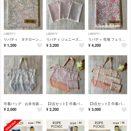
LIBERTY.
LIBERTY.
LIBERTY.
リバティ タナローン生地 ポウィス シフォンピンク 50×50cm
リバティ ジェニーズリボンズ サンドウオリジナル 3種 50×50 希少カラー
リバティ 生地 フェリシテ ドラジェ 1m 希少カラー カーサノンナ
¥
1,200
¥
3,200
¥
4,200
巾着バッグ お弁当袋 リバティ生地使用 ハンドメイド ベッツィ ネプチューン
【2点セット】巾着バッグ・ミニポーチ リバティ生地使用 ベッツィ ユニコーン
【3点セット】巾着バッグ・ポーチ リバティ生地使用 ベッツィ ビンバンブーン
¥
2,000
¥
2,200
¥
3,000