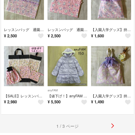
レッスンバッグ 通園通学 うさぎ柄 ラベンダー ハンドメイド キルティング
レッスンバッグ 通園通学 うさぎ柄 ピンク ハンドメイド キルティング
【入園入学グッズ】持ち手付き巾着 体操着袋 ハンドメイド うさぎ ラベンダー
¥
2,500
¥
2,500
¥
1,600
anyFAM
【SALE】レッスンバッグ・シューズ入れ・体操着袋・ランチョンマット・コップ袋
【値下げ！】anyFAM 中綿コート 150cm
【入園入学グッズ】持ち手付き巾着 体操着袋 ハンドメイド うさぎ ラベンダー
¥
2,980
¥
5,500
¥
1,490
1 / 3 ページ