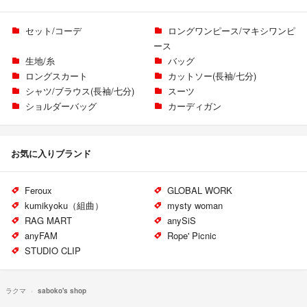
セット/コーデ
ロングワンピース/マキシワンピ
ース
生地/糸
バッグ
ロングスカート
カットソー(長袖/七分)
シャツ/ブラウス(長袖/七分)
スーツ
ショルダーバッグ
カーディガン
お気に入りブランド
Feroux
GLOBAL WORK
kumikyoku（組曲）
mysty woman
RAG MART
anySiS
anyFAM
Rope' Picnic
STUDIO CLIP
ラクマ
saboko's shop