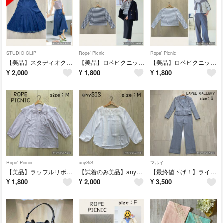
STUDIO CLIP
Rope' Picnic
Rope' Picnic
【美品】スタディオクリップ ロングデニムスカート
【美品】ロペピクニック ボーダートップス オフホワイト×ブラック
【美品】ロペピクニック ボーダートップス ライトグレー
¥
2,000
¥
1,800
¥
1,800
Rope' Picnic
anySiS
マルイ
【美品】ラッフルリボンデザインシャツ ロペピクニック ROPE PICNIC
【試着のみ美品】anySIS スキッパーブラウス
【最終値下げ！】ライトグレー スーツ S 春夏 ビジネス・オフィス用 美品 マルイ購入品
¥
1,800
¥
2,000
¥
3,500