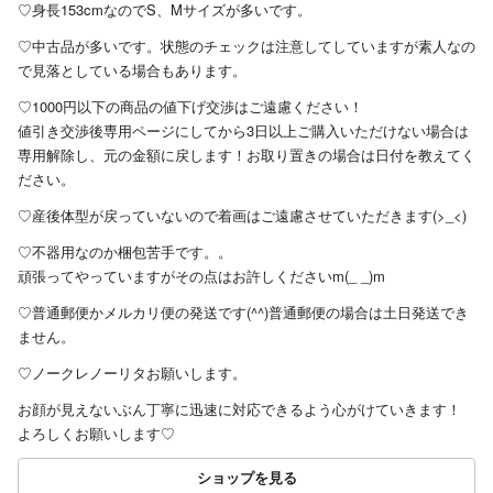
♡身長153cmなのでS、Mサイズが多いです。
♡中古品が多いです。状態のチェックは注意してしていますが素人なの
で見落としている場合もあります。
♡1000円以下の商品の値下げ交渉はご遠慮ください！
値引き交渉後専用ページにしてから3日以上ご購入いただけない場合は
専用解除し、元の金額に戻します！お取り置きの場合は日付を教えてく
ださい。
♡産後体型が戻っていないので着画はご遠慮させていただきます(>_<)
♡不器用なのか梱包苦手です。。
頑張ってやっていますがその点はお許しくださいm(_ _)m
♡普通郵便かメルカリ便の発送です(^^)普通郵便の場合は土日発送でき
ません。
♡ノークレノーリタお願いします。
お顔が見えないぶん丁寧に迅速に対応できるよう心がけていきます！
よろしくお願いします♡
ショップを見る