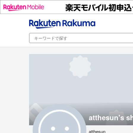
atthesun's s
atthesun