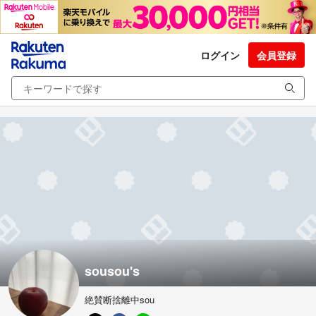
ログイン
会員登録
sousou's
絶賛断捨離中sou