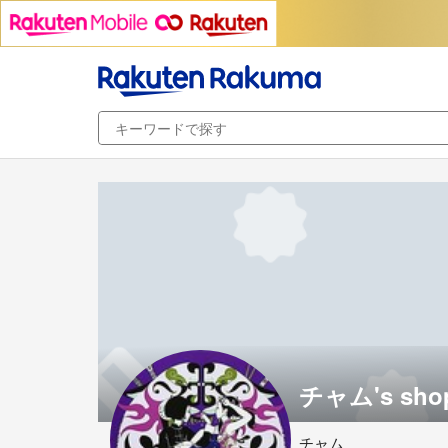
チャム's sho
チャム