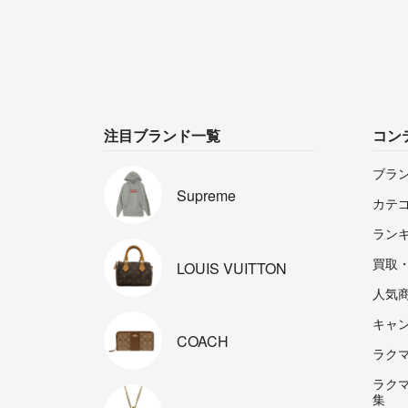
注目ブランド一覧
コン
ブラ
Supreme
カテ
ラン
買取
LOUIS
VUITTON
人気
キャ
COACH
ラクマp
ラク
集