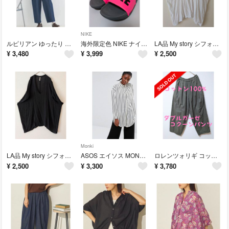
NIKE
ルピリアン ゆったり ツイル デニム タックパンツ ワイドパンツ コクーンパンツ
海外限定色 NIKE ナイキ オフコート スライド サンダル スリッパ ベナッシ
LA品 My story シフォン ボイル地 シアー カフタン チュニック プルオーバー
¥
3,480
¥
3,999
¥
2,500
Monki
LA品 My story シフォン ボイル地 シアー カフタン チュニック プルオーバー
ASOS エイソス MONKI シフォン ストライプ ロング丈 長袖シャツ ブラウス チュニック
ロレンツォリギ コットン ダブルガーゼ コクーンパンツ ワイドパンツ L
¥
2,500
¥
3,300
¥
3,780