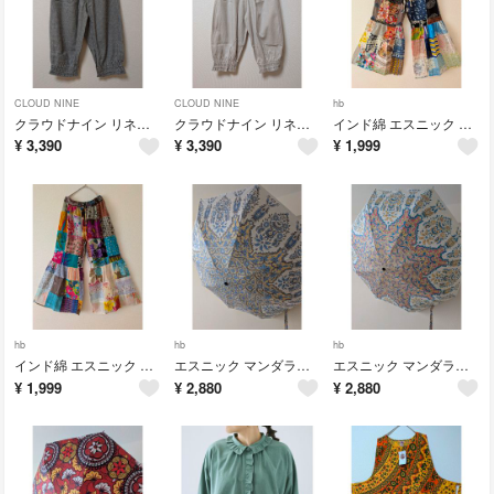
CLOUD NINE
CLOUD NINE
hb
クラウドナイン リネン混 裾ゴム入 9分丈 ワイドパンツ コクーンパンツ ゆったりシルエット
クラウドナイン リネン混 裾ゴム入 9分丈ゆったりシルエット ワイドパンツ コクーンパンツ
インド綿 エスニック パッチワーク ベルボトム ベルフレア フレアパンツ 70s ヒッピー ジプシー
¥
3,390
¥
3,390
¥
1,999
hb
hb
hb
インド綿 エスニック パッチワーク ベルボトム ベルフレア フレアパンツ 70s ヒッピー ジプシー
エスニック マンダラ柄 遮光率99.9％ 遮熱 晴雨兼用 折りたたみ傘 日傘
エスニック マンダラ柄 遮光率99.9％ 遮熱 晴雨兼用 折りたたみ傘 日傘
¥
1,999
¥
2,880
¥
2,880