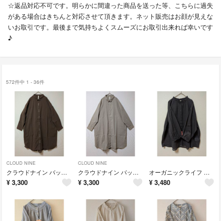
☆返品対応不可です。明らかに間違った商品を送った等、こちらに過失
がある場合はきちんと対応させて頂きます。ネット販売はお顔が見えな
いお取引です。最後まで気持ちよくスムーズにお取引出来れば幸いです
♪
572件中 1 - 36件
CLOUD NINE
CLOUD NINE
クラウドナイン バックギャザー ワイドシルエット シャツワンピース
クラウドナイン バックギャザー ワイドシルエット シャツワンピース
オーガニックライフ 綿麻 コットン リネン ボイル地 フリル襟 ブラウス シャツ 大きいサイズ
¥
3,300
¥
3,300
¥
3,480