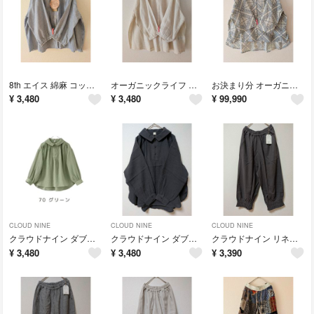
8th エイス 綿麻 コットン リネン フリル襟 袖口 ストライプ シャツ ブラウス
オーガニックライフ 綿麻 コットン リネン ボイル地 フリル襟 7分袖 ブラウス シャツ LL
お決まり分 オーガニックコットン 3L インド綿 ペイズリー柄 7分袖 シャツ ブラウス 大きいサイズ
¥
3,480
¥
3,480
¥
99,990
CLOUD NINE
CLOUD NINE
CLOUD NINE
クラウドナイン ダブルガーゼ ゆったり 長袖シャツ ブラウス プルオーバー
クラウドナイン ダブルガーゼ ゆったり 長袖シャツ ブラウス プルオーバー
クラウドナイン リネン混 裾ゴム入 9分丈 ワイドパンツ コクーンパンツ ゆったりシルエット
¥
3,480
¥
3,480
¥
3,390