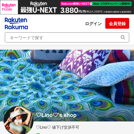
ログイン
会員登録
♡Lino♡'s shop
♡Lino♡ 値下げ交渉不可