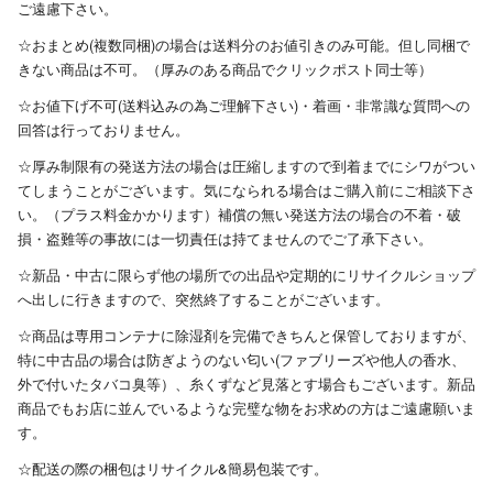
ご遠慮下さい。
☆おまとめ(複数同梱)の場合は送料分のお値引きのみ可能。但し同梱で
きない商品は不可。（厚みのある商品でクリックポスト同士等）
☆お値下げ不可(送料込みの為ご理解下さい)・着画・非常識な質問への
回答は行っておりません。
☆厚み制限有の発送方法の場合は圧縮しますので到着までにシワがつい
てしまうことがございます。気になられる場合はご購入前にご相談下さ
い。（プラス料金かかります）補償の無い発送方法の場合の不着・破
損・盗難等の事故には一切責任は持てませんのでご了承下さい。
☆新品・中古に限らず他の場所での出品や定期的にリサイクルショップ
へ出しに行きますので、突然終了することがございます。
☆商品は専用コンテナに除湿剤を完備できちんと保管しておりますが、
特に中古品の場合は防ぎようのない匂い(ファブリーズや他人の香水、
外で付いたタバコ臭等）、糸くずなど見落とす場合もございます。新品
商品でもお店に並んでいるような完璧な物をお求めの方はご遠慮願いま
す。
☆配送の際の梱包はリサイクル&簡易包装です。